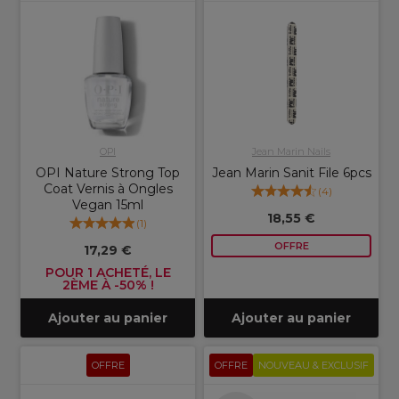
OPI
Jean Marin Nails
OPI Nature Strong Top
Jean Marin Sanit File 6pcs
Coat Vernis à Ongles
(
4
)
Vegan 15ml
18,55 €
(
1
)
OFFRE
17,29 €
POUR 1 ACHETÉ, LE
2ÈME À -50% !
Ajouter au panier
Ajouter au panier
OFFRE
OFFRE
NOUVEAU & EXCLUSIF