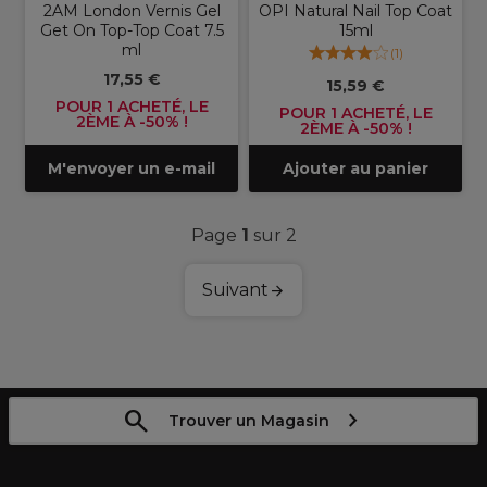
2AM London Vernis Gel
OPI Natural Nail Top Coat
Get On Top-Top Coat 7.5
15ml
ml
(
1
)
17,55 €
15,59 €
POUR 1 ACHETÉ, LE
POUR 1 ACHETÉ, LE
2ÈME À -50% !
2ÈME À -50% !
M'envoyer un e-mail
Ajouter au panier
Page
1
sur 2
Suivant
Trouver un Magasin