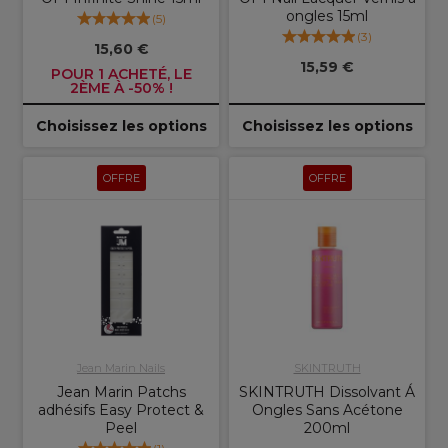
ongles 15ml
(
5
)
(
3
)
15,60 €
15,59 €
POUR 1 ACHETÉ, LE
2ÈME À -50% !
Choisissez les options
Choisissez les options
OFFRE
OFFRE
Jean Marin Nails
SKINTRUTH
Jean Marin Patchs
SKINTRUTH Dissolvant Á
adhésifs Easy Protect &
Ongles Sans Acétone
Peel
200ml