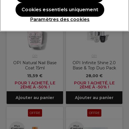
OFFRE
OFFRE
Cookies essentiels uniquement
Paramètres des cookies
OPI
OPI
OPI Natural Nail Base
OPI Infinite Shine 2.0
Coat 15ml
Base & Top Duo Pack
15,59 €
28,00 €
POUR 1 ACHETÉ, LE
POUR 1 ACHETÉ, LE
2ÈME À -50% !
2ÈME À -50% !
Ajouter au panier
Ajouter au panier
OFFRE
OFFRE
Plus
Plus
d'options
d'options