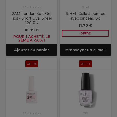
2AM London
Sibel
2AM London Soft Gel
SIBEL Colle à pointes
Tips - Short Oval Sheer
avec pinceau 8g
120 PK
11,70 €
10,99 €
OFFRE
POUR 1 ACHETÉ, LE
2ÈME À -50% !
Ajouter au panier
M'envoyer un e-mail
OFFRE
OFFRE
2AM London
OPI