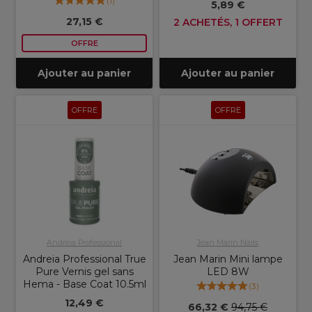
(
1
)
5,89 €
27,15 €
2 ACHETÉS, 1 OFFERT
OFFRE
Ajouter au panier
Ajouter au panier
OFFRE
OFFRE
Andreia Professional
Jean Marin Nails
Andreia Professional True
Jean Marin Mini lampe
Pure Vernis gel sans
LED 8W
Hema - Base Coat 10.5ml
(
3
)
12,49 €
66,32 €
94,75 €