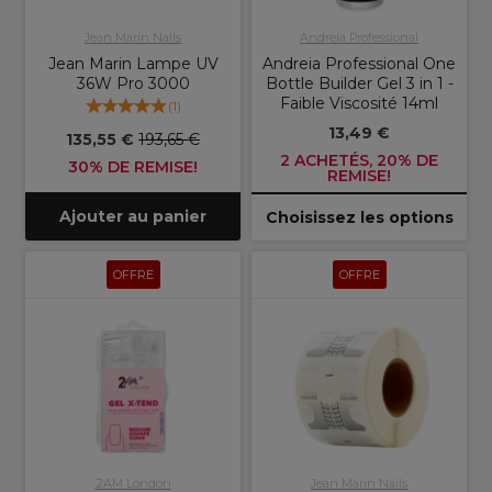
Jean Marin Nails
Andreia Professional
Jean Marin Lampe UV
Andreia Professional One
36W Pro 3000
Bottle Builder Gel 3 in 1 -
Faible Viscosité 14ml
(
1
)
13,49 €
135,55 €
193,65 €
2 ACHETÉS, 20% DE
30% DE REMISE!
REMISE!
Ajouter au panier
Choisissez les options
OFFRE
OFFRE
2AM London
Jean Marin Nails