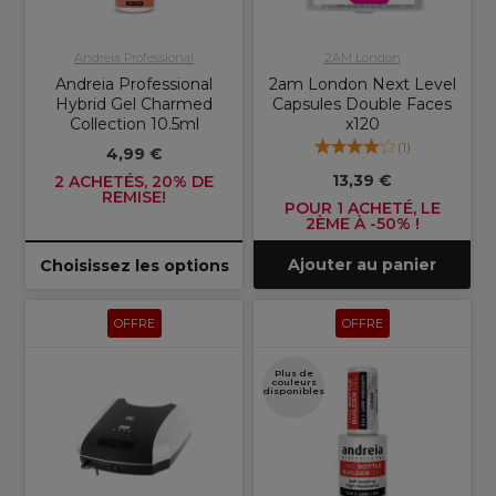
Andreia Professional
2AM London
Andreia Professional
2am London Next Level
Hybrid Gel Charmed
Capsules Double Faces
Collection 10.5ml
x120
(
1
)
4,99 €
13,39 €
2 ACHETÉS, 20% DE
REMISE!
POUR 1 ACHETÉ, LE
2ÈME À -50% !
Ajouter au panier
Choisissez les options
OFFRE
OFFRE
Plus de
couleurs
disponibles