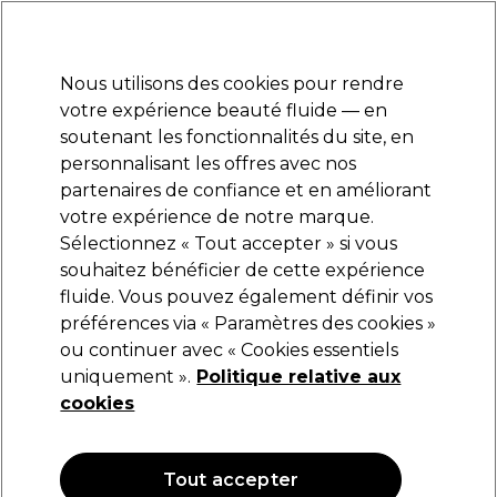
Prêt(e) à t’inscrire pour
-15 %
? Rejoins
Pro-Duo Prestige
et utilise
RET15
sur ton
premier ac
hat.
*Cond. s’appl.
Nous utilisons des cookies pour rendre
Se connecter
votre expérience beauté fluide — en
soutenant les fonctionnalités du site, en
Marques
Bons plans
Coiffure
Electro et Matériel
Equipem
personnalisant les offres avec nos
Livraison et délais
partenaires de confiance et en améliorant
lire la suite
votre expérience de notre marque.
Offres Manucures
Beauté
Offres Beauté
Sélectionnez « Tout accepter » si vous
souhaitez bénéficier de cette expérience
Offres Manucures
fluide. Vous pouvez également définir vos
préférences via « Paramètres des cookies »
ou continuer avec « Cookies essentiels
uniquement ».
Politique relative aux
Filters
cookies
Trier par:
Pertinence
Tout accepter