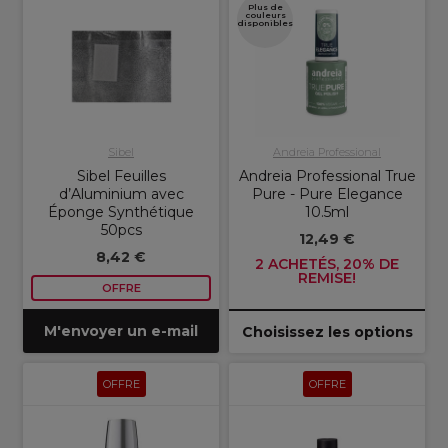
Plus de
couleurs
disponibles
Sibel
Andreia Professional
Sibel Feuilles
Andreia Professional True
d’Aluminium avec
Pure - Pure Elegance
Éponge Synthétique
10.5ml
50pcs
12,49 €
8,42 €
2 ACHETÉS, 20% DE
REMISE!
OFFRE
M'envoyer un e-mail
Choisissez les options
OFFRE
OFFRE