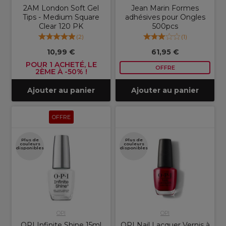
2AM London Soft Gel
Jean Marin Formes
Tips - Medium Square
adhésives pour Ongles
Clear 120 PK
500pcs
(
2
)
(
1
)
10,99 €
61,95 €
POUR 1 ACHETÉ, LE
OFFRE
2ÈME À -50% !
Ajouter au panier
Ajouter au panier
OFFRE
Plus de
Plus de
couleurs
couleurs
disponibles
disponibles
OPI
OPI
OPI Infinite Shine 15ml
OPI Nail Lacquer Vernis à