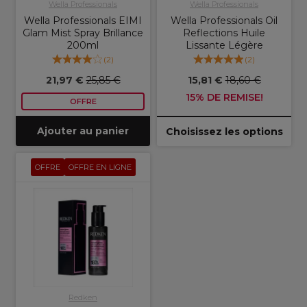
Wella Professionals
Wella Professionals
Wella Professionals EIMI
Wella Professionals Oil
Glam Mist Spray Brillance
Reflections Huile
200ml
Lissante Légère
(
2
)
(
2
)
21,97 €
25,85 €
15,81 €
18,60 €
15% DE REMISE!
OFFRE
Ajouter au panier
Choisissez les options
OFFRE
OFFRE EN LIGNE
Redken