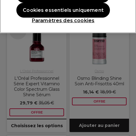
Cookies essentiels uniquement
OFFRE
OFFRE EN LIGNE
OFFRE
OFFRE EN LIGNE
Paramètres des cookies
Plus
d'options
disponibles
L'Oréal Professionnel
Osmo
L'Oréal Professionnel
Osmo Blinding Shine
Série Expert Vitamino
Soin Anti-Frisottis 40ml
Color Spectrum Glass
16,14 €
18,99 €
Shine Sérum
OFFRE
29,79 €
35,05 €
OFFRE
Ajouter au panier
Choisissez les options