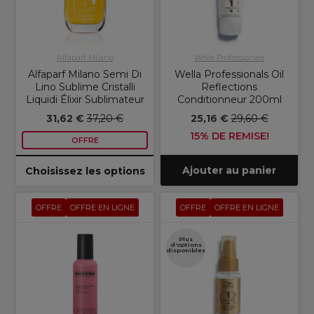
Alfaparf Milano
Wella Professionals
Alfaparf Milano Semi Di
Wella Professionals Oil
Lino Sublime Cristalli
Reflections
Liquidi Élixir Sublimateur
Conditionneur 200ml
31,62 €
37,20 €
25,16 €
29,60 €
15% DE REMISE!
OFFRE
Ajouter au panier
Choisissez les options
OFFRE
OFFRE EN LIGNE
OFFRE
OFFRE EN LIGNE
Plus
d'options
disponibles