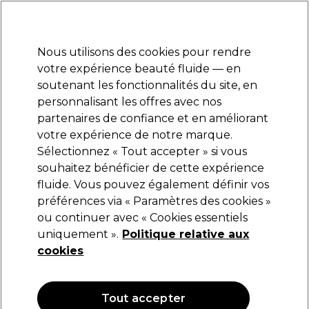
Prêt(e) à t’inscrire pour
-15 %
? Rejoins
Pro-Duo Prestige
et utilise
RET15
sur ton
premier ac
hat.
*Cond. s’appl.
Nous utilisons des cookies pour rendre
Se connecter
votre expérience beauté fluide — en
soutenant les fonctionnalités du site, en
Marques
Bons plans
Coiffure
Electro et Matériel
Equipem
personnalisant les offres avec nos
Livraison et délais
partenaires de confiance et en améliorant
lire la suite
votre expérience de notre marque.
Cheveux ternes
Coiffure
Types et conditions de cheveux
Sélectionnez « Tout accepter » si vous
souhaitez bénéficier de cette expérience
Cheveux ternes
fluide. Vous pouvez également définir vos
préférences via « Paramètres des cookies »
Redonnez de la brillance et offrez aux cheveux ternes un
ou continuer avec « Cookies essentiels
fini sain et éclatant.
uniquement ».
Politique relative aux
cookies
Filters
Tout accepter
Trier par:
Pertinence