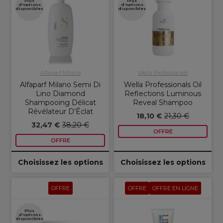
Plus
Plus
d'options
d'options
disponibles
disponibles
Alfaparf Milano
Wella Professionals
Alfaparf Milano Semi Di
Wella Professionals Oil
Lino Diamond
Reflections Luminous
Shampooing Délicat
Reveal Shampoo
Révélateur D’Éclat
18,10 €
21,30 €
32,47 €
38,20 €
OFFRE
OFFRE
Choisissez les options
Choisissez les options
OFFRE
OFFRE
OFFRE EN LIGNE
Plus
d'options
disponibles