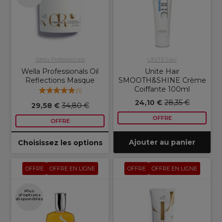
Wella Professionals
UNITE Hair
Wella Professionals Oil
Unite Hair
Reflections Masque
SMOOTH&SHINE Crème
Coiffante 100ml
(
1
)
24,10 €
28,35 €
29,58 €
34,80 €
OFFRE
OFFRE
Ajouter au panier
Choisissez les options
OFFRE
OFFRE EN LIGNE
OFFRE
OFFRE EN LIGNE
Plus
d'options
disponibles