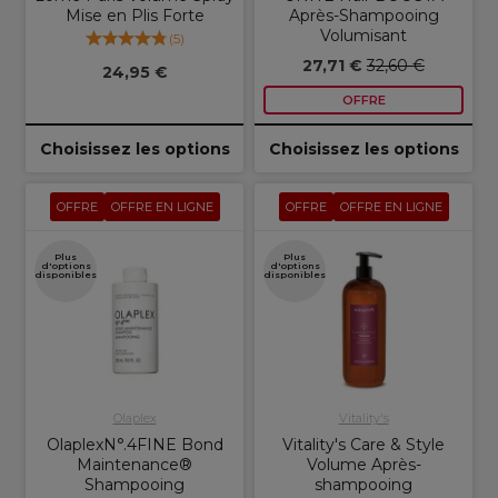
Mise en Plis Forte
Après-Shampooing
Volumisant
(
5
)
27,71 €
32,60 €
24,95 €
OFFRE
Choisissez les options
Choisissez les options
OFFRE
OFFRE EN LIGNE
OFFRE
OFFRE EN LIGNE
Plus
Plus
d'options
d'options
disponibles
disponibles
Olaplex
Vitality's
OlaplexN°.4FINE Bond
Vitality's Care & Style
Maintenance®
Volume Après-
Shampooing
shampooing