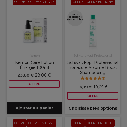
OFFRE
OFFRE EN LIGNE
OFFRE
OFFRE EN LIGNE
Plus
d'options
disponibles
Kemon
Schwarzkopf Professional
Kemon Care Lotion
Schwarzkopf Professional
Énergie 100ml
Bonacure Volume Boost
Shampooing
23,80 €
28,00 €
(
1
)
OFFRE
16,19 €
19,05 €
OFFRE
Ajouter au panier
Choisissez les options
OFFRE
OFFRE EN LIGNE
OFFRE
OFFRE EN LIGNE