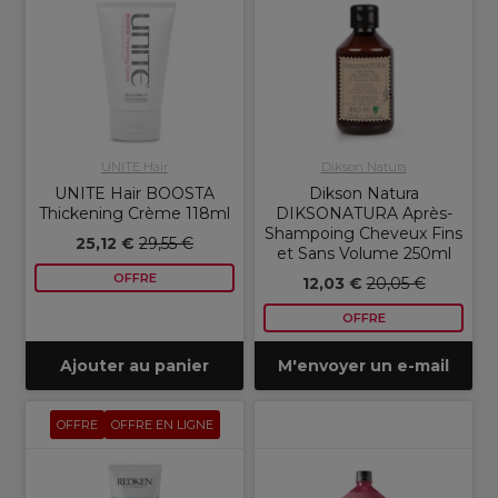
UNITE Hair
Dikson Natura
UNITE Hair BOOSTA
Dikson Natura
Thickening Crème 118ml
DIKSONATURA Après-
Shampoing Cheveux Fins
25,12 €
29,55 €
et Sans Volume 250ml
OFFRE
12,03 €
20,05 €
OFFRE
Ajouter au panier
M'envoyer un e-mail
OFFRE
OFFRE EN LIGNE