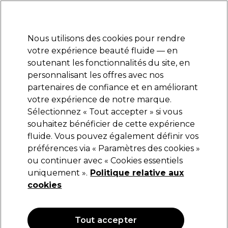
Prêt(e) à t’inscrire pour
-15 %
? Rejoins
Pro-Duo Prestige
et utilise
RET15
sur ton
premier ac
hat.
*Cond. s’appl.
Nous utilisons des cookies pour rendre
Se connecter
votre expérience beauté fluide — en
soutenant les fonctionnalités du site, en
Marques
Bons plans
Coiffure
Electro et Matériel
Equipem
personnalisant les offres avec nos
Livraison et délais
partenaires de confiance et en améliorant
lire la suite
votre expérience de notre marque.
Cheveux fins
Coiffure
Types et conditions de cheveux
Sélectionnez « Tout accepter » si vous
souhaitez bénéficier de cette expérience
Cheveux fins
fluide. Vous pouvez également définir vos
préférences via « Paramètres des cookies »
Apportez du volume et du corps aux cheveux fins avec
ou continuer avec « Cookies essentiels
des formules légères qui ne les alourdissent pas.
uniquement ».
Politique relative aux
cookies
Filters
Tout accepter
Trier par:
Pertinence