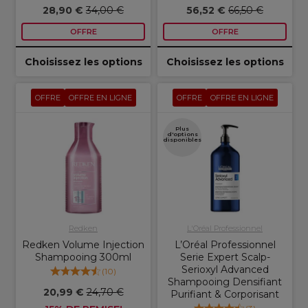
28,90 €
34,00 €
56,52 €
66,50 €
OFFRE
OFFRE
Choisissez les options
Choisissez les options
OFFRE
OFFRE EN LIGNE
OFFRE
OFFRE EN LIGNE
Plus
d'options
disponibles
Redken
L'Oréal Professionnel
Redken Volume Injection
L’Oréal Professionnel
Shampooing 300ml
Serie Expert Scalp-
Serioxyl Advanced
(
10
)
Shampooing Densifiant
20,99 €
24,70 €
Purifiant & Corporisant