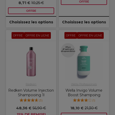
OFFRE
8,71 €
10,25 €
OFFRE
Choisissez les options
Choisissez les options
OFFRE
OFFRE EN LIGNE
OFFRE
OFFRE EN LIGNE
Plus
d'options
disponibles
Redken
Wella Professionals
Redken Volume Injection
Wella Invigo Volume
Shampooing 1l
Boost Shampoing
(
3
)
(
1
)
48,36 €
56,90 €
18,10 €
21,30 €
15% DE REMISE!