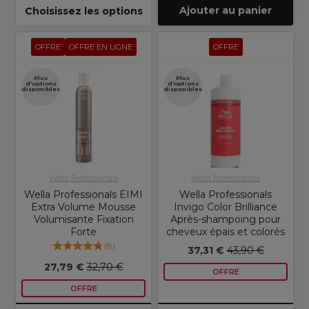
Ajouter au panier
Choisissez les options
OFFRE
OFFRE EN LIGNE
OFFRE
Plus
Plus
d'options
d'options
disponibles
disponibles
Wella Professionals
Wella Professionals
Wella Professionals EIMI
Wella Professionals
Extra Volume Mousse
Invigo Color Brilliance
Volumisante Fixation
Après-shampoing pour
Forte
cheveux épais et colorés
(
8
)
37,31 €
43,90 €
27,79 €
32,70 €
OFFRE
OFFRE