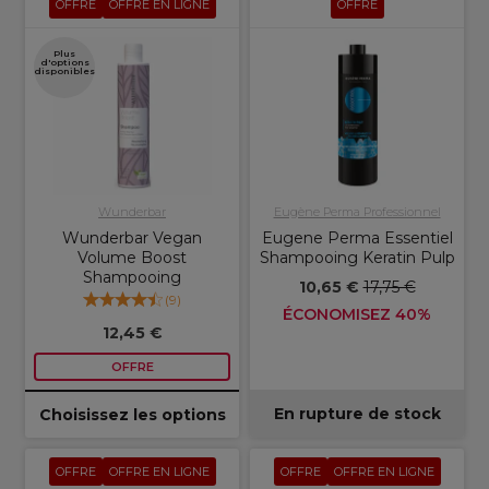
OFFRE
OFFRE EN LIGNE
OFFRE
Plus
d'options
disponibles
Wunderbar
Eugène Perma Professionnel
Wunderbar Vegan
Eugene Perma Essentiel
Volume Boost
Shampooing Keratin Pulp
Shampooing
10,65 €
17,75 €
(
9
)
ÉCONOMISEZ 40%
12,45 €
OFFRE
En rupture de stock
Choisissez les options
OFFRE
OFFRE EN LIGNE
OFFRE
OFFRE EN LIGNE