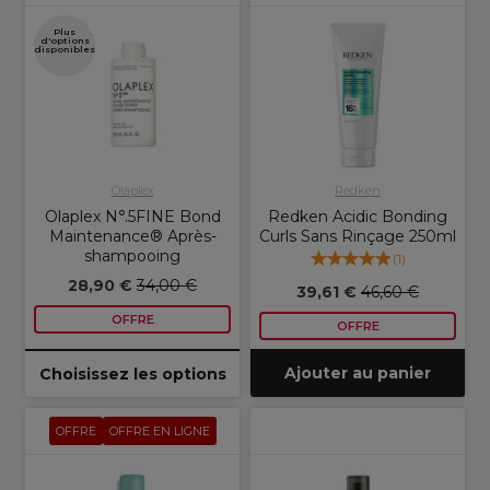
Plus
d'options
disponibles
Olaplex
Redken
Olaplex N°.5FINE Bond
Redken Acidic Bonding
Maintenance® Après-
Curls Sans Rinçage 250ml
shampooing
(
1
)
28,90 €
34,00 €
39,61 €
46,60 €
OFFRE
OFFRE
Ajouter au panier
Choisissez les options
OFFRE
OFFRE EN LIGNE