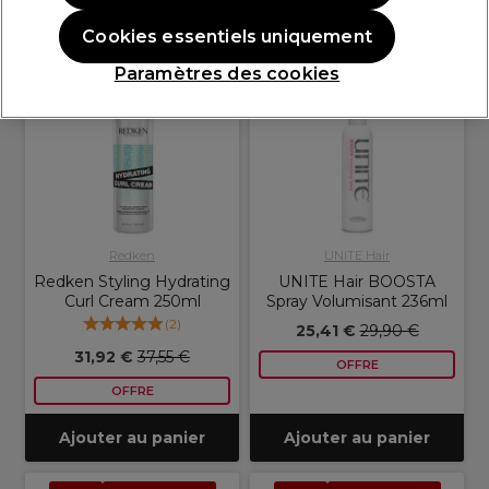
Cookies essentiels uniquement
OFFRE
OFFRE EN LIGNE
OFFRE
OFFRE EN LIGNE
Paramètres des cookies
Redken
UNITE Hair
Redken Styling Hydrating
UNITE Hair BOOSTA
Curl Cream 250ml
Spray Volumisant 236ml
(
2
)
25,41 €
29,90 €
31,92 €
37,55 €
OFFRE
OFFRE
Ajouter au panier
Ajouter au panier