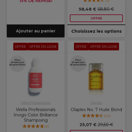
15% DE REMISE!
(
3
)
58,48 €
68,80 €
OFFRE
Ajouter au panier
Choisissez les options
OFFRE
OFFRE EN LIGNE
OFFRE
OFFRE EN LIGNE
Plus
Plus
d'options
d'options
disponibles
disponibles
Wella Professionals
Olaplex
Wella Professionals
Olaplex No. 7 Huile Bond
Invigo Color Brilliance
(
24
)
Shampoing
25,07 €
29,50 €
(
2
)