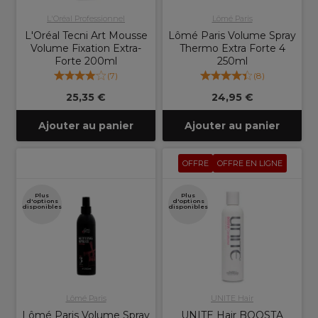
L'Oréal Professionnel
Lômé Paris
L'Oréal Tecni Art Mousse
Lômé Paris Volume Spray
Volume Fixation Extra-
Thermo Extra Forte 4
Forte 200ml
250ml
(
7
)
(
8
)
25,35 €
24,95 €
Ajouter au panier
Ajouter au panier
OFFRE
OFFRE EN LIGNE
Plus
Plus
d'options
d'options
disponibles
disponibles
Lômé Paris
UNITE Hair
Lômé Paris Volume Spray
UNITE Hair BOOSTA