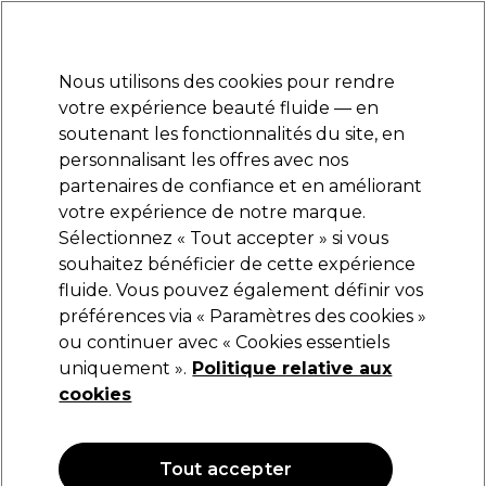
Prêt(e) à t’inscrire pour
-15 %
? Rejoins
Pro-Duo Prestige
et utilise
RET15
sur ton
premier ac
hat.
*Cond. s’appl.
Nous utilisons des cookies pour rendre
Se connecter
votre expérience beauté fluide — en
soutenant les fonctionnalités du site, en
Marques
Bons plans
Coiffure
Electro et Matériel
Equipem
personnalisant les offres avec nos
Livraison et délais
partenaires de confiance et en améliorant
lire la suite
votre expérience de notre marque.
Sélectionnez « Tout accepter » si vous
SKINTRUTH
souhaitez bénéficier de cette expérience
fluide. Vous pouvez également définir vos
SKINTRUTH Huile Pour Cuticles 15ml
préférences via « Paramètres des cookies »
(
0
)
ou continuer avec « Cookies essentiels
4,60 €
uniquement ».
Politique relative aux
30.67 € pour 100ml
cookies
OFFRE
Tout accepter