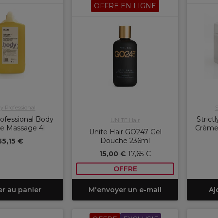
OFFRE EN LIGNE
ly Professional
S
Professional Body
Strict
UNITE Hair
de Massage 4l
Crème
Unite Hair GO247 Gel
Douche 236ml
55,15 €
15,00 €
17,65 €
OFFRE
er au panier
M'envoyer un e-mail
Aj