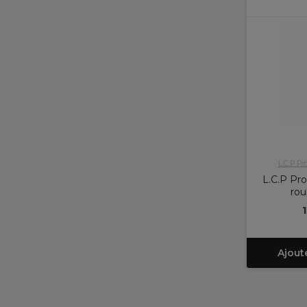
L.C.P Pr
L.C.P Pro
rou
Ajout