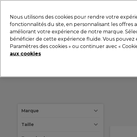
Prêt(e) à t’inscrire pou
Nous utilisons des cookies pour rendre votre expér
fonctionnalités du site, en personnalisant les offres
améliorant votre expérience de notre marque. Sélec
Marques
Bons plans
Coiffure
Electro et Matér
bénéficier de cette expérience fluide. Vous pouvez 
Paramètres des cookies » ou continuer avec « Cooki
Livraison et délais
lire la suite
aux cookies
Marque
Taille