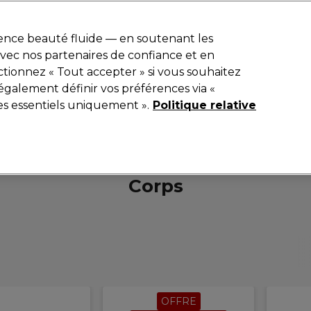
r
-15 %
? Rejoins
Pro-Duo Prestige
et utilise
RET15
sur ton premier
ience beauté fluide — en soutenant les
 avec nos partenaires de confiance et en
Rechercher
tionnez « Tout accepter » si vous souhaitez
iel
Equipement de salon
Beauté
Hommes
Inspirations
également définir vos préférences via «
es essentiels uniquement ».
Politique relative
Beauté
Corps
Corps
OFFRE