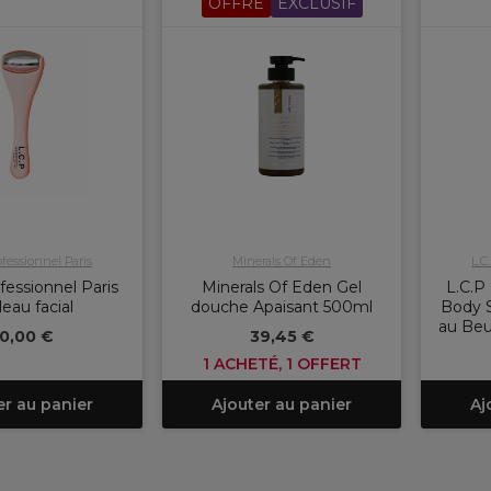
OFFRE
EXCLUSIF
ofessionnel Paris
Minerals Of Eden
L.C
fessionnel Paris
Minerals Of Eden Gel
L.C.P
leau facial
douche Apaisant 500ml
Body S
au Beu
10,00 €
39,45 €
1 ACHETÉ, 1 OFFERT
er au panier
Ajouter au panier
Aj