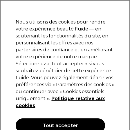
Prêt(e) à t’inscrire pour
-15 %
? Rejoins
Pro-Duo Prestige
et utilise
RET15
sur ton
premier ac
hat.
*Cond. s’appl.
Nous utilisons des cookies pour rendre
Se connecter
votre expérience beauté fluide — en
soutenant les fonctionnalités du site, en
Marques
Bons plans
Coiffure
Electro et Matériel
Equipem
personnalisant les offres avec nos
Livraison et délais
partenaires de confiance et en améliorant
lire la suite
votre expérience de notre marque.
Ciseaux sculpteurs
Coiffure
Ciseaux de coiffure
Sélectionnez « Tout accepter » si vous
souhaitez bénéficier de cette expérience
Ciseaux sculpteurs
fluide. Vous pouvez également définir vos
préférences via « Paramètres des cookies »
ou continuer avec « Cookies essentiels
uniquement ».
Politique relative aux
Filters
cookies
Trier par:
Pertinence
Tout accepter