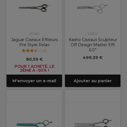
Jaguar
Kasho
Jaguar Ciseaux Effileurs
Kasho Ciseaux Sculpteur
Pre Style Relax
Off Design Master Effi
6.0"
(
2
)
499,39 €
80,59 €
POUR 1 ACHETÉ, LE
2ÈME À -50% !
M'envoyer un e-mail
Ajouter au panier