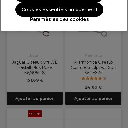
Cookies essentiels uniquement
Paramètres des cookies
Jaguar
Filarmonica
Jaguar Ciseaux Off WL
Filarmonica Ciseaux
Pastell Plus Rosé
Coiffure Sculpteur Soft
5.5/3054-8
5.5” ES24
(
1
)
151,69 €
24,09 €
Ajouter au panier
Ajouter au panier
OFFRE