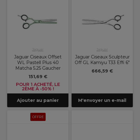
Jaguar
Jaguar
Jaguar Ciseaux Offset
Jaguar Ciseaux Sculpteur
WL Pastell Plus 40
Off GL Kamiyu T33 Effi 6"
Matcha 5.25 Gaucher
666,59 €
151,69 €
POUR 1 ACHETÉ, LE
2ÈME À -50% !
Ajouter au panier
M'envoyer un e-mail
OFFRE