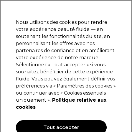
Prêt(e) à t’inscrire pour
-15 %
? Rejoins
Pro-Duo Prestige
et utilise
RET15
sur ton
premier ac
hat.
*Cond. s’appl.
Nous utilisons des cookies pour rendre
Se connecter
votre expérience beauté fluide — en
soutenant les fonctionnalités du site, en
Marques
Bons plans
Coiffure
Electro et Matériel
Equipem
personnalisant les offres avec nos
Livraison et délais
partenaires de confiance et en améliorant
lire la suite
votre expérience de notre marque.
Coton & mouchoirs
Beauté
Accessoires de beauté
Sélectionnez « Tout accepter » si vous
souhaitez bénéficier de cette expérience
Coton & mouchoirs
fluide. Vous pouvez également définir vos
préférences via « Paramètres des cookies »
ou continuer avec « Cookies essentiels
uniquement ».
Politique relative aux
Filters
cookies
Trier par:
Pertinence
Tout accepter