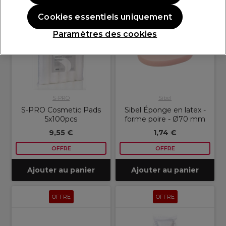
OFFRE
OFFRE
Cookies essentiels uniquement
Paramètres des cookies
S-PRO
Sibel
S-PRO Cosmetic Pads
Sibel Éponge en latex -
5x100pcs
forme poire - Ø70 mm
9,55 €
1,74 €
OFFRE
OFFRE
Ajouter au panier
Ajouter au panier
OFFRE
OFFRE