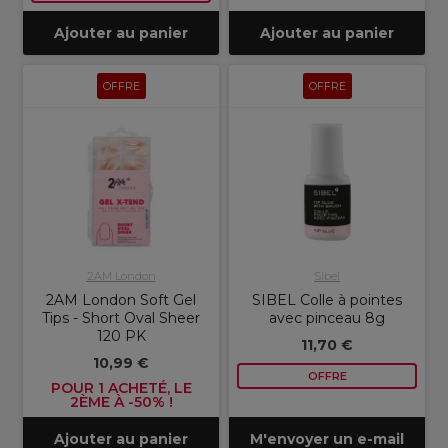
Ajouter au panier
Ajouter au panier
OFFRE
OFFRE
2AM London
Sibel
2AM London Soft Gel
SIBEL Colle à pointes
Tips - Short Oval Sheer
avec pinceau 8g
120 PK
11,70 €
10,99 €
OFFRE
POUR 1 ACHETÉ, LE
2ÈME À -50% !
Ajouter au panier
M'envoyer un e-mail