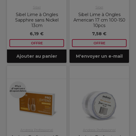
Sibel
Sibel
Sibel Lime à Ongles
Sibel Lime à Ongles
Sapphire sans Nickel
American 17 cm 100-150
13cm
10pcs
6,19 €
7,58 €
OFFRE
OFFRE
Ajouter au panier
M'envoyer un e-mail
Plus
d'options
disponibles
Andreia Professional
Andreia Professional