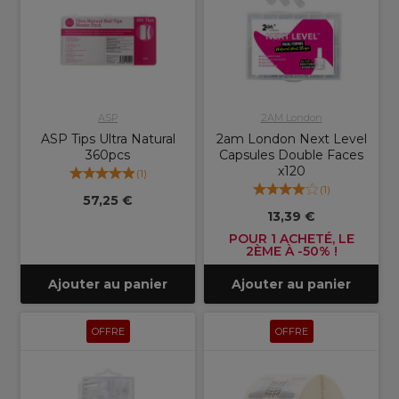
ASP
2AM London
ASP Tips Ultra Natural
2am London Next Level
360pcs
Capsules Double Faces
x120
(
1
)
(
1
)
57,25 €
13,39 €
POUR 1 ACHETÉ, LE
2ÈME À -50% !
Ajouter au panier
Ajouter au panier
OFFRE
OFFRE