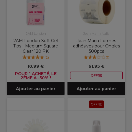
2AM London
Jean Marin Nails
2AM London Soft Gel
Jean Marin Formes
Tips - Medium Square
adhésives pour Ongles
Clear 120 PK
500pcs
(
2
)
(
1
)
10,99 €
61,95 €
POUR 1 ACHETÉ, LE
OFFRE
2ÈME À -50% !
Ajouter au panier
Ajouter au panier
OFFRE