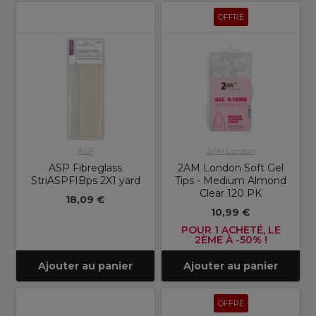
OFFRE
ASP
2AM London
ASP Fibreglass
2AM London Soft Gel
StriASPFIBps 2X1 yard
Tips - Medium Almond
Clear 120 PK
18,09 €
10,99 €
POUR 1 ACHETÉ, LE
2ÈME À -50% !
Ajouter au panier
Ajouter au panier
OFFRE