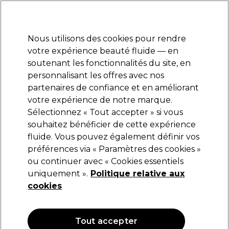
Prêt(e) à t’inscrire pour
-15 %
? Rejoins
Pro-Duo Prestige
et utilise
RET15
sur ton
premier ac
hat.
*Cond. s’appl.
Nous utilisons des cookies pour rendre
Se connecter
votre expérience beauté fluide — en
soutenant les fonctionnalités du site, en
Marques
Bons plans
Coiffure
Electro et Matériel
Equipem
personnalisant les offres avec nos
Livraison et délais
partenaires de confiance et en améliorant
lire la suite
votre expérience de notre marque.
Capsules et faux
Equipement de salon
Materiel pour manucure
Sélectionnez « Tout accepter » si vous
ongles
souhaitez bénéficier de cette expérience
fluide. Vous pouvez également définir vos
Capsules et faux ongles
préférences via « Paramètres des cookies »
ou continuer avec « Cookies essentiels
uniquement ».
Politique relative aux
cookies
Filters
Trier par:
Pertinence
Tout accepter