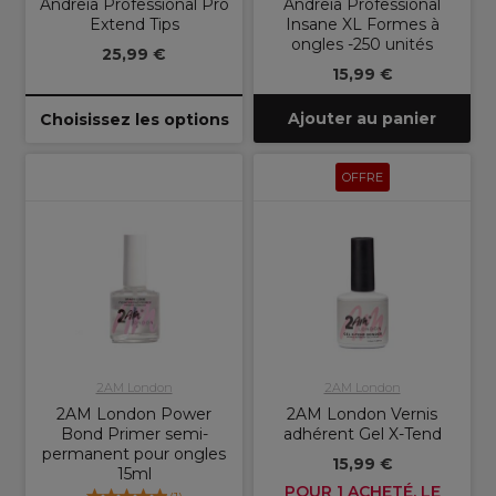
Andreia Professional Pro
Andreia Professional
Extend Tips
Insane XL Formes à
ongles -250 unités
25,99 €
15,99 €
Ajouter au panier
Choisissez les options
OFFRE
2AM London
2AM London
2AM London Power
2AM London Vernis
Bond Primer semi-
adhérent Gel X-Tend
permanent pour ongles
15,99 €
15ml
POUR 1 ACHETÉ, LE