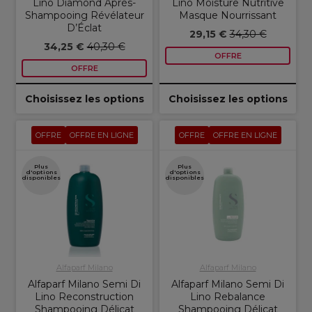
Lino Diamond Après-
Lino Moisture Nutritive
Shampooing Révélateur
Masque Nourrissant
D’Éclat
29,15 €
34,30 €
34,25 €
40,30 €
OFFRE
OFFRE
Choisissez les options
Choisissez les options
OFFRE
OFFRE EN LIGNE
OFFRE
OFFRE EN LIGNE
Plus
Plus
d'options
d'options
disponibles
disponibles
Alfaparf Milano
Alfaparf Milano
Alfaparf Milano Semi Di
Alfaparf Milano Semi Di
Lino Reconstruction
Lino Rebalance
Shampooing Délicat
Shampooing Délicat