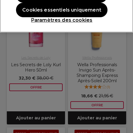
OFFRE
OFFRE EN LIGNE
OFFRE
OFFRE EN LIGNE
Cookies essentiels uniquement
Paramètres des cookies
Les Secrets de Loly
Wella Professionals
Les Secrets de Loly Kurl
Wella Professionals
Hero 50ml
Invigo Sun Après-
Shampoing Express
32,30 €
38,00 €
Après-Soleil 200ml
(
1
)
OFFRE
18,66 €
21,95 €
OFFRE
Ajouter au panier
Ajouter au panier