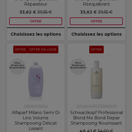
Réparateur
Rééquilibrant
33,62 €
39,55 €
33,62 €
39,55 €
OFFRE
OFFRE
Choisissez les options
Choisissez les options
OFFRE
OFFRE EN LIGNE
OFFRE
Plus
Plus
d'options
d'options
disponibles
disponibles
Alfaparf Milano
Schwarzkopf Professional
Alfaparf Milano Semi Di
Schwarzkopf Professional
Lino Volume
Blond Me Bond Repair
Shampooing Délicat
Shampooing Nourrissant
Lissant
46,41 €
54,60 €