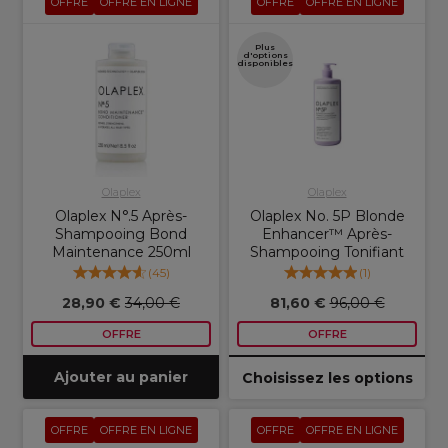
OFFRE
OFFRE EN LIGNE
OFFRE
OFFRE EN LIGNE
Plus
d'options
disponibles
Olaplex
Olaplex
Olaplex N°.5 Après-
Olaplex No. 5P Blonde
Shampooing Bond
Enhancer™ Après-
Maintenance 250ml
Shampooing Tonifiant
(
45
)
(
1
)
28,90 €
34,00 €
81,60 €
96,00 €
OFFRE
OFFRE
Ajouter au panier
Choisissez les options
OFFRE
OFFRE EN LIGNE
OFFRE
OFFRE EN LIGNE