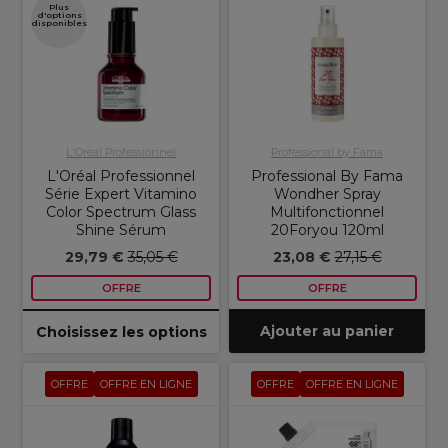
Plus
d'options
disponibles
L'Oréal Professionnel
Professional by Fama
L'Oréal Professionnel
Professional By Fama
Série Expert Vitamino
Wondher Spray
Color Spectrum Glass
Multifonctionnel
Shine Sérum
20Foryou 120ml
29,79 €
35,05 €
23,08 €
27,15 €
OFFRE
OFFRE
Ajouter au panier
Choisissez les options
OFFRE
OFFRE EN LIGNE
OFFRE
OFFRE EN LIGNE