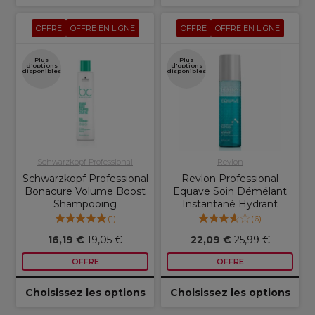
OFFRE
OFFRE EN LIGNE
OFFRE
OFFRE EN LIGNE
Plus
Plus
d'options
d'options
disponibles
disponibles
Schwarzkopf Professional
Revlon
Schwarzkopf Professional
Revlon Professional
Bonacure Volume Boost
Equave Soin Démélant
Shampooing
Instantané Hydrant
(
1
)
(
6
)
16,19 €
19,05 €
22,09 €
25,99 €
OFFRE
OFFRE
Choisissez les options
Choisissez les options