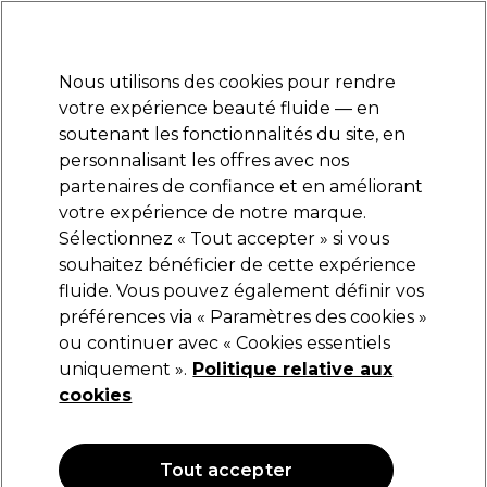
Prêt(e) à t’inscrire pour
-15 %
? Rejoins
Pro-Duo Prestige
et utilise
RET15
sur ton
premier ac
hat.
*Cond. s’appl.
Nous utilisons des cookies pour rendre
Se connecter
votre expérience beauté fluide — en
soutenant les fonctionnalités du site, en
Marques
Bons plans
Coiffure
Electro et Matériel
Equipem
personnalisant les offres avec nos
partenaires de confiance et en améliorant
votre expérience de notre marque.
Offres Soins Capillaires
Coiffure
Offres Coiffure
Sélectionnez « Tout accepter » si vous
souhaitez bénéficier de cette expérience
Offres Soins Capillaires
fluide. Vous pouvez également définir vos
préférences via « Paramètres des cookies »
ou continuer avec « Cookies essentiels
uniquement ».
Politique relative aux
Filters
cookies
Trier par:
Pertinence
Tout accepter