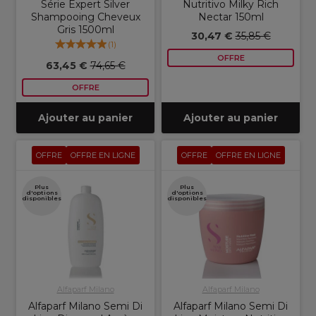
Série Expert Silver
Nutritivo Milky Rich
Shampooing Cheveux
Nectar 150ml
Gris 1500ml
30,47 €
35,85 €
(
1
)
OFFRE
63,45 €
74,65 €
OFFRE
Ajouter au panier
Ajouter au panier
OFFRE
OFFRE EN LIGNE
OFFRE
OFFRE EN LIGNE
Plus
Plus
d'options
d'options
disponibles
disponibles
Alfaparf Milano
Alfaparf Milano
Alfaparf Milano Semi Di
Alfaparf Milano Semi Di