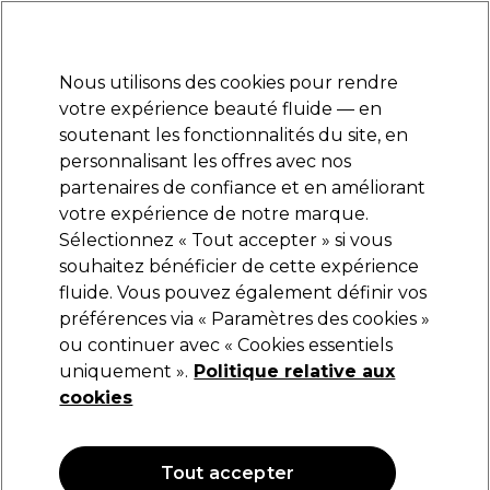
Prêt(e) à t’inscrire pour
-15 %
? Rejoins
Pro-Duo Prestige
et utilise
RET15
sur ton
premier ac
hat.
*Cond. s’appl.
Nous utilisons des cookies pour rendre
Se connecter
votre expérience beauté fluide — en
soutenant les fonctionnalités du site, en
Marques
Bons plans
Coiffure
Electro et Matériel
Equipem
personnalisant les offres avec nos
Livraison et délais
partenaires de confiance et en améliorant
lire la suite
votre expérience de notre marque.
Sélectionnez « Tout accepter » si vous
Sibel
souhaitez bénéficier de cette expérience
fluide. Vous pouvez également définir vos
SIBEL Colle à pointes avec pinceau 8g
préférences via « Paramètres des cookies »
(
0
)
ou continuer avec « Cookies essentiels
11,70 €
uniquement ».
Politique relative aux
146.25 € pour 100g
cookies
OFFRE
Tout accepter