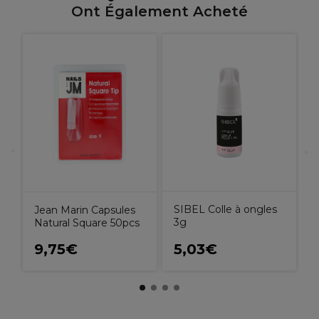
Ont Également Acheté
A
A
D
SIBEL Colle à ongles
Jean Marin Capsules
3g
Natural Square 50pcs
9,75€
5,03€