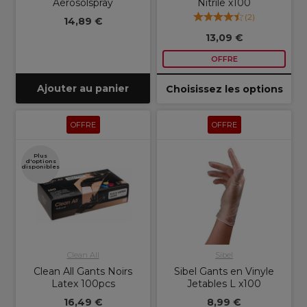
Aerosolspray
Nitrile x100
(
2
)
14,89 €
13,09 €
OFFRE
Ajouter au panier
Choisissez les options
OFFRE
OFFRE
Plus
d'options
disponibles
Clean All
Sibel
Clean All Gants Noirs
Sibel Gants en Vinyle
Latex 100pcs
Jetables L x100
16,49 €
8,99 €