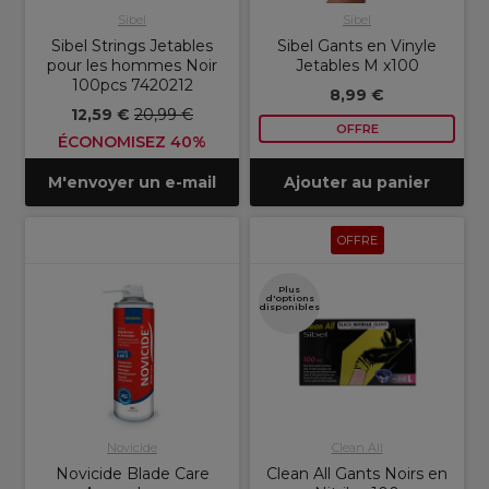
Sibel
Sibel
Sibel Strings Jetables
Sibel Gants en Vinyle
pour les hommes Noir
Jetables M x100
100pcs 7420212
8,99 €
12,59 €
20,99 €
OFFRE
ÉCONOMISEZ 40%
M'envoyer un e-mail
Ajouter au panier
OFFRE
Plus
d'options
disponibles
Novicide
Clean All
Novicide Blade Care
Clean All Gants Noirs en