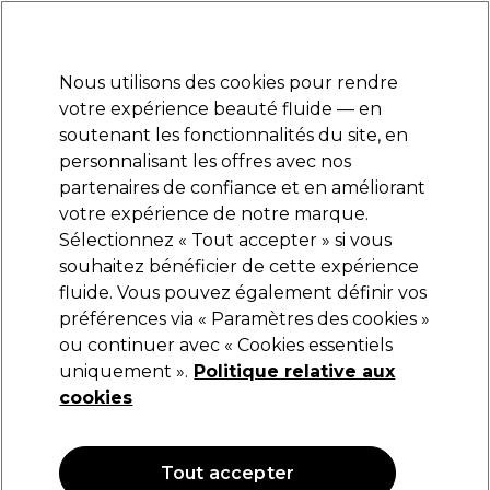
Prêt(e) à t’inscrire pour
-15 %
? Rejoins
Pro-Duo Prestige
et utilise
RET15
sur ton
premier ac
hat.
*Cond. s’appl.
Nous utilisons des cookies pour rendre
Se connecter
votre expérience beauté fluide — en
soutenant les fonctionnalités du site, en
Marques
Bons plans
Coiffure
Electro et Matériel
Equipem
personnalisant les offres avec nos
Livraison et délais
partenaires de confiance et en améliorant
lire la suite
votre expérience de notre marque.
Accessoires
Equipement de salon
Sélectionnez « Tout accepter » si vous
souhaitez bénéficier de cette expérience
Accessoires
fluide. Vous pouvez également définir vos
préférences via « Paramètres des cookies »
ou continuer avec « Cookies essentiels
uniquement ».
Politique relative aux
Filters
cookies
Trier par:
Pertinence
Tout accepter