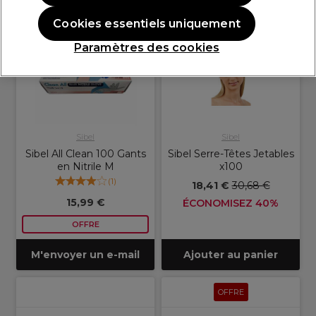
OFFRE
OFFRE
Cookies essentiels uniquement
Paramètres des cookies
Sibel
Sibel
Sibel All Clean 100 Gants
Sibel Serre-Têtes Jetables
en Nitrile M
x100
(
1
)
18,41 €
30,68 €
15,99 €
ÉCONOMISEZ 40%
OFFRE
M'envoyer un e-mail
Ajouter au panier
OFFRE