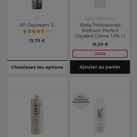
XP
Wella Professionals
XP Oxycream 1L
Wella Professionals
Welloxon Perfect
(
19
)
Oxydant Crème 1,9% 1 l
13,75 €
15,55 €
OFFRE
Ajouter au panier
Choisissez les options
Plus
d'options
disponibles