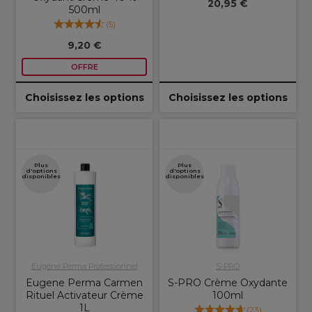
20,95 €
500ml
(
5
)
9,20 €
OFFRE
Choisissez les options
Choisissez les options
Plus
Plus
d'options
d'options
disponibles
disponibles
Eugène Perma Professionnel
S-PRO
Eugene Perma Carmen
S-PRO Crème Oxydante
Rituel Activateur Crème
100ml
1L
(
23
)