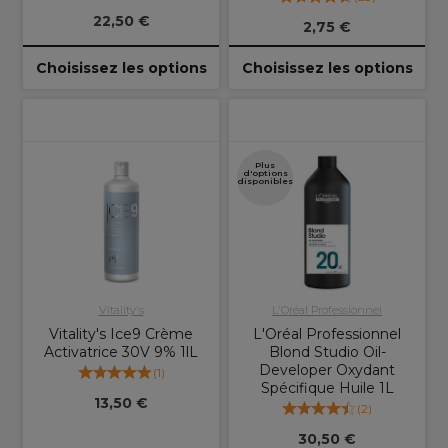
22,50 €
2,75 €
Choisissez les options
Choisissez les options
Plus
d'options
disponibles
Vitality's
L'Oréal Professionnel
Vitality's Ice9 Crème
L'Oréal Professionnel
Activatrice 30V 9% 1lL
Blond Studio Oil-
Developer Oxydant
(
1
)
Spécifique Huile 1L
13,50 €
(
2
)
30,50 €