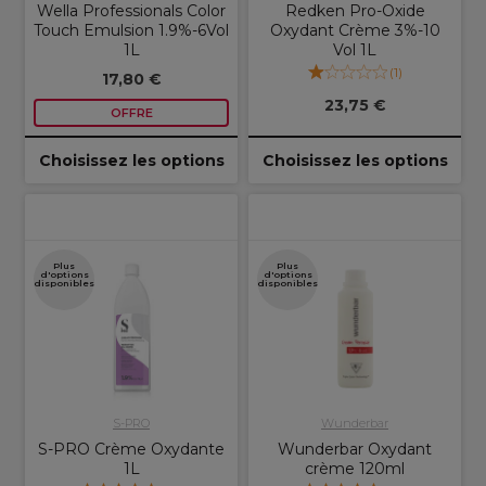
Wella Professionals Color
Redken Pro-Oxide
Touch Emulsion 1.9%-6Vol
Oxydant Crème 3%-10
1L
Vol 1L
(
1
)
17,80 €
23,75 €
OFFRE
Choisissez les options
Choisissez les options
Plus
Plus
d'options
d'options
disponibles
disponibles
S-PRO
Wunderbar
S-PRO Crème Oxydante
Wunderbar Oxydant
1L
crème 120ml