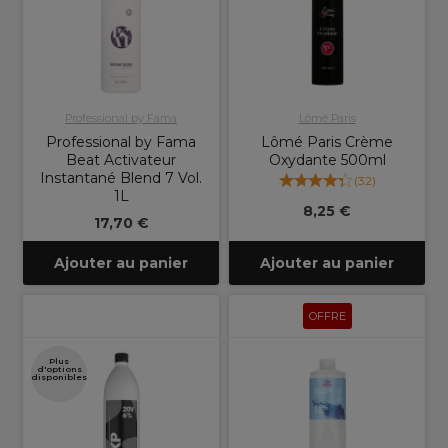
Professional by Fama
Lômé Paris
Professional by Fama
Lômé Paris Crème
Beat Activateur
Oxydante 500ml
Instantané Blend 7 Vol.
(
32
)
1L
8,25 €
17,70 €
Ajouter au panier
Ajouter au panier
OFFRE
Plus
d'options
disponibles