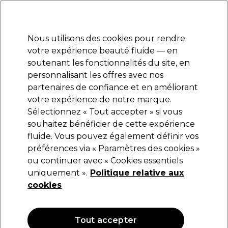
Prêt(e) à t’inscrire pour
-15 %
? Rejoins
Pro-Duo Prestige
et utilise
RET15
sur ton
premier ac
hat.
*Cond. s’appl.
Nous utilisons des cookies pour rendre
Se connecter
votre expérience beauté fluide — en
soutenant les fonctionnalités du site, en
Marques
Bons plans
Coiffure
Electro et Matériel
Equipem
personnalisant les offres avec nos
Livraison et délais
partenaires de confiance et en améliorant
lire la suite
votre expérience de notre marque.
Révélateur
Coiffure
Couleur de Cheveux
Sélectionnez « Tout accepter » si vous
souhaitez bénéficier de cette expérience
Révélateur
fluide. Vous pouvez également définir vos
préférences via « Paramètres des cookies »
ou continuer avec « Cookies essentiels
uniquement ».
Politique relative aux
Filters
cookies
Trier par:
Pertinence
Tout accepter