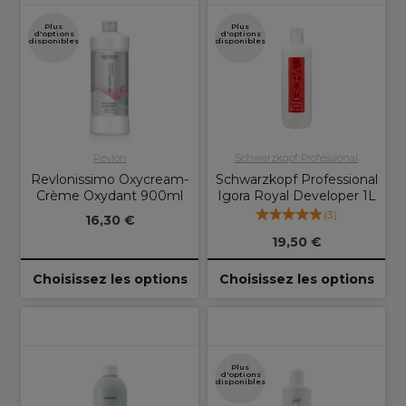
Plus
Plus
d'options
d'options
disponibles
disponibles
Revlon
Schwarzkopf Professional
Revlonissimo Oxycream-
Schwarzkopf Professional
Crème Oxydant 900ml
Igora Royal Developer 1L
(
3
)
16,30 €
19,50 €
Choisissez les options
Choisissez les options
Plus
d'options
disponibles