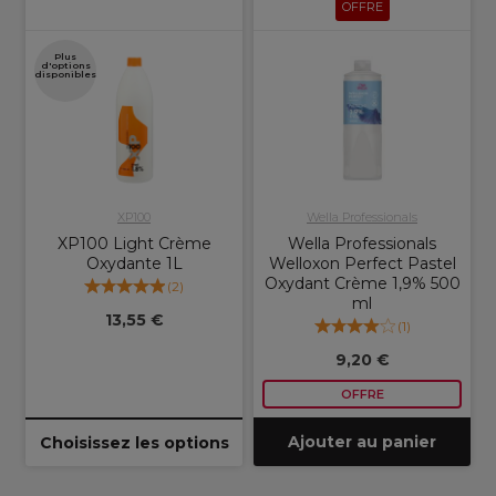
OFFRE
Plus
d'options
disponibles
XP100
Wella Professionals
XP100 Light Crème
Wella Professionals
Oxydante 1L
Welloxon Perfect Pastel
Oxydant Crème 1,9% 500
(
2
)
ml
13,55 €
(
1
)
9,20 €
OFFRE
Ajouter au panier
Choisissez les options