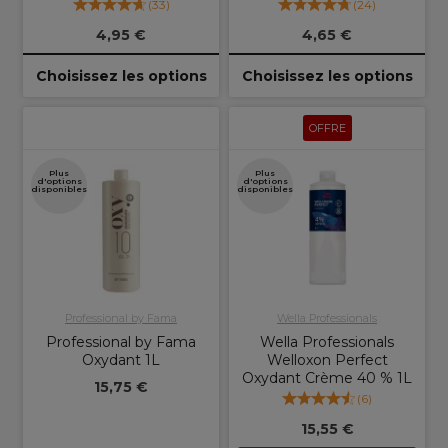
(
33
)
(
24
)
4,95 €
4,65 €
Choisissez les options
Choisissez les options
OFFRE
Plus
Plus
d'options
d'options
disponibles
disponibles
Professional by Fama
Wella Professionals
Professional by Fama
Wella Professionals
Oxydant 1L
Welloxon Perfect
Oxydant Crème 40 % 1L
15,75 €
(
6
)
15,55 €