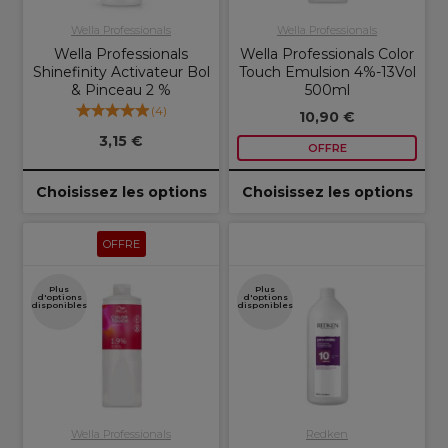
Wella Professionals
Wella Professionals
Wella Professionals
Wella Professionals Color
Shinefinity Activateur Bol
Touch Emulsion 4%-13Vol
& Pinceau 2 %
500ml
(
4
)
10,90 €
3,15 €
OFFRE
Choisissez les options
Choisissez les options
OFFRE
Plus
Plus
d'options
d'options
disponibles
disponibles
Wella Professionals
Redken