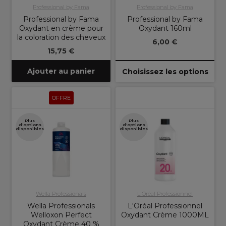
Professional by Fama
Professional by Fama
Professional by Fama
Professional by Fama
Oxydant en crème pour
Oxydant 160ml
la coloration des cheveux
6,00 €
15,75 €
Ajouter au panier
Choisissez les options
OFFRE
Plus
Plus
d'options
d'options
disponibles
disponibles
Wella Professionals
L'Oréal Professionnel
Wella Professionals
L'Oréal Professionnel
Welloxon Perfect
Oxydant Crème 1000ML
Oxydant Crème 40 %