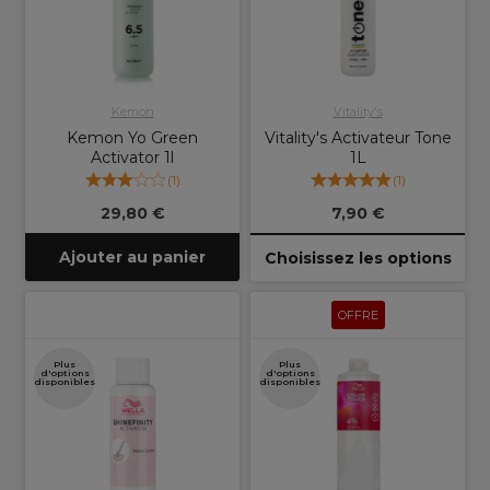
Kemon
Vitality's
Kemon Yo Green
Vitality's Activateur Tone
Activator 1l
1L
(
1
)
(
1
)
29,80 €
7,90 €
Ajouter au panier
Choisissez les options
OFFRE
Plus
Plus
d'options
d'options
disponibles
disponibles