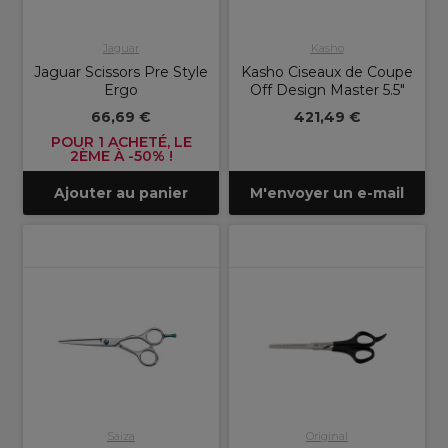
Jaguar
Kasho
Jaguar Scissors Pre Style
Kasho Ciseaux de Coupe
Ergo
Off Design Master 5.5"
66,69 €
421,49 €
POUR 1 ACHETÉ, LE
2ÈME À -50% !
Ajouter au panier
M'envoyer un e-mail
Saiza
Original