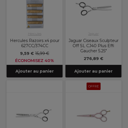
Hercules
Jaguar
Hercules Razoirs x4 pour
Jaguar Ciseaux Sculpteur
627CC/374CC
Off SL CJ40 Plus Effi
Gaucher 5.25"
9,59 €
15,99 €
276,89 €
ÉCONOMISEZ 40%
Ajouter au panier
Ajouter au panier
OFFRE