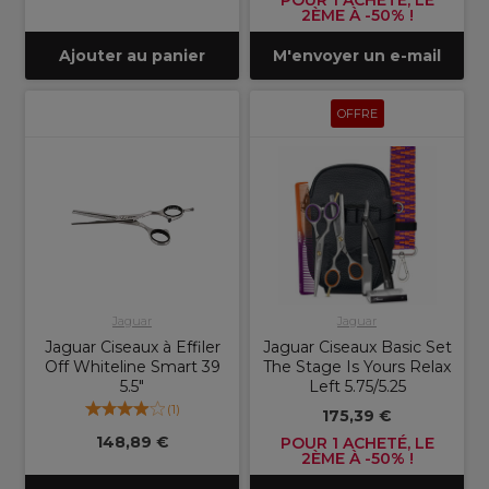
POUR 1 ACHETÉ, LE
2ÈME À -50% !
Ajouter au panier
M'envoyer un e-mail
OFFRE
Jaguar
Jaguar
Jaguar Ciseaux à Effiler
Jaguar Ciseaux Basic Set
Off Whiteline Smart 39
The Stage Is Yours Relax
5.5"
Left 5.75/5.25
(
1
)
175,39 €
148,89 €
POUR 1 ACHETÉ, LE
2ÈME À -50% !