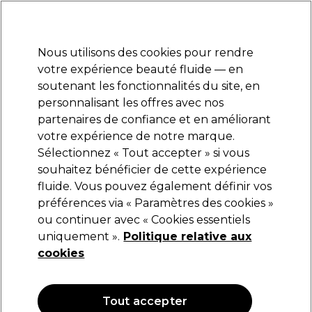
Prêt(e) à t’inscrire pour
-15 %
? Rejoins
Pro-Duo Prestige
et utilise
RET15
sur ton
premier ac
hat.
*Cond. s’appl.
Nous utilisons des cookies pour rendre
Se connecter
votre expérience beauté fluide — en
soutenant les fonctionnalités du site, en
Marques
Bons plans
Coiffure
Electro et Matériel
Equipem
personnalisant les offres avec nos
Livraison et délais
partenaires de confiance et en améliorant
lire la suite
votre expérience de notre marque.
Ciseaux de coiffure
Coiffure
Sélectionnez « Tout accepter » si vous
souhaitez bénéficier de cette expérience
Ciseaux de coiffure
fluide. Vous pouvez également définir vos
préférences via « Paramètres des cookies »
ou continuer avec « Cookies essentiels
uniquement ».
Politique relative aux
Filters
cookies
Trier par:
Pertinence
Tout accepter