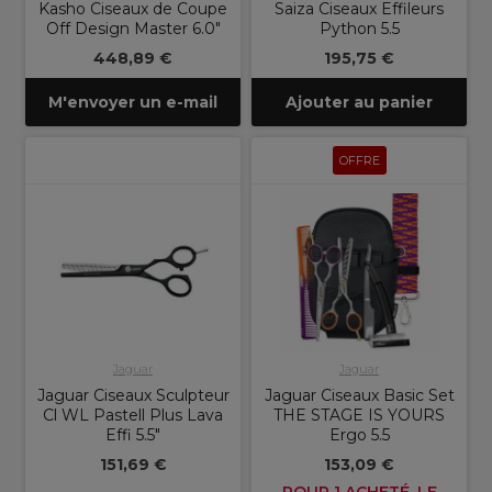
Kasho Ciseaux de Coupe
Saiza Ciseaux Effileurs
Off Design Master 6.0"
Python 5.5
448,89 €
195,75 €
M'envoyer un e-mail
Ajouter au panier
OFFRE
Jaguar
Jaguar
Jaguar Ciseaux Sculpteur
Jaguar Ciseaux Basic Set
Cl WL Pastell Plus Lava
THE STAGE IS YOURS
Effi 5.5"
Ergo 5.5
151,69 €
153,09 €