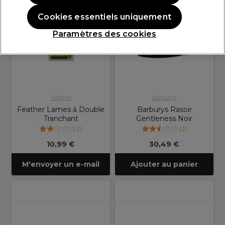
Cookies essentiels uniquement
Paramètres des cookies
Feather
Barburys
Feather Lames à Double
Barburys Rasoir
Tranchant
Gentleness Noir
(
1
)
(
2
)
10,99 €
30,49 €
M'envoyer un e-mail
Ajouter au panier