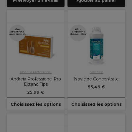
M'envoyer un e-mail
Ajouter au panier
Plus
Plus
d'options
d'options
disponibles
disponibles
Andreia Professional
Novicide
Andreia Professional Pro
Novicide Concentrate
Extend Tips
55,49 €
25,99 €
Choisissez les options
Choisissez les options