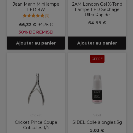
Jean Marin Mini lampe
2AM London Gel X-Tend
LED 8W
Lampe LED Séchage
Ultra Rapide
(
3
)
64,99 €
66,32 €
94,75 €
30% DE REMISE!
Ajouter au panier
Ajouter au panier
OFFRE
Cricket
Sibel
Cricket Pince Coupe
SIBEL Colle à ongles 3g
Cuticules 1/4
5,03 €