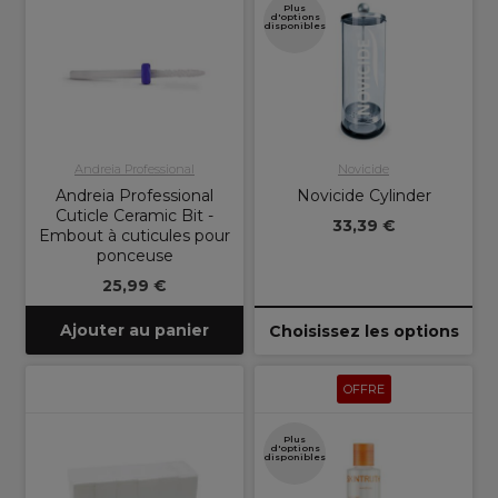
Plus
d'options
disponibles
Andreia Professional
Novicide
Andreia Professional
Novicide Cylinder
Cuticle Ceramic Bit -
33,39 €
Embout à cuticules pour
ponceuse
25,99 €
Ajouter au panier
Choisissez les options
OFFRE
Plus
d'options
disponibles