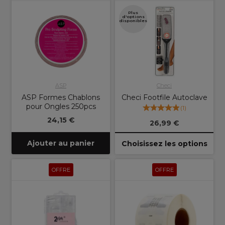
Plus
d'options
disponibles
ASP
Checi
ASP Formes Chablons
Checi Footfile Autoclave
pour Ongles 250pcs
(
1
)
24,15 €
26,99 €
Ajouter au panier
Choisissez les options
OFFRE
OFFRE