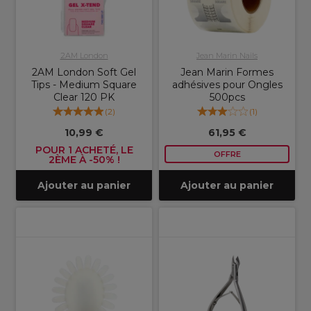
2AM London
Jean Marin Nails
2AM London Soft Gel
Jean Marin Formes
Tips - Medium Square
adhésives pour Ongles
Clear 120 PK
500pcs
(
2
)
(
1
)
10,99 €
61,95 €
POUR 1 ACHETÉ, LE
OFFRE
2ÈME À -50% !
Ajouter au panier
Ajouter au panier