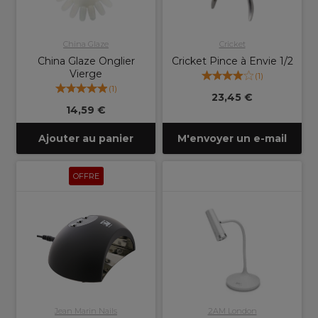
China Glaze
Cricket
China Glaze Onglier
Cricket Pince à Envie 1/2
Vierge
(
1
)
(
1
)
23,45 €
14,59 €
Ajouter au panier
M'envoyer un e-mail
OFFRE
Jean Marin Nails
2AM London