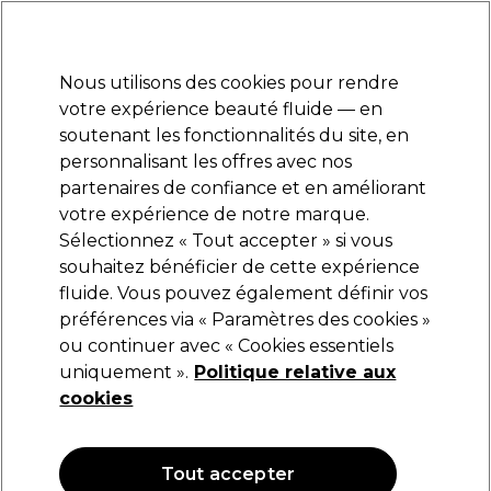
Prêt(e) à t’inscrire pour
-15 %
? Rejoins
Pro-Duo Prestige
et utilise
RET15
sur ton
premier ac
hat.
*Cond. s’appl.
Nous utilisons des cookies pour rendre
Se connecter
votre expérience beauté fluide — en
soutenant les fonctionnalités du site, en
Marques
Bons plans
Coiffure
Electro et Matériel
Equipem
personnalisant les offres avec nos
Livraison et délais
partenaires de confiance et en améliorant
lire la suite
votre expérience de notre marque.
Materiel pour manucure
Equipement de salon
Sélectionnez « Tout accepter » si vous
souhaitez bénéficier de cette expérience
Materiel pour manucure
fluide. Vous pouvez également définir vos
préférences via « Paramètres des cookies »
ou continuer avec « Cookies essentiels
uniquement ».
Politique relative aux
Filters
cookies
Trier par:
Pertinence
Tout accepter