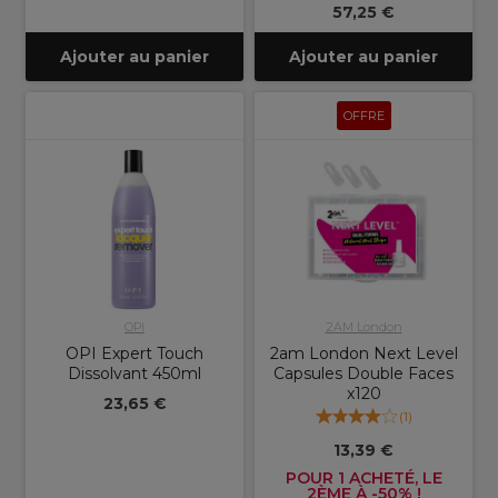
57,25 €
Ajouter au panier
Ajouter au panier
OFFRE
OPI
2AM London
OPI Expert Touch
2am London Next Level
Dissolvant 450ml
Capsules Double Faces
x120
23,65 €
(
1
)
13,39 €
POUR 1 ACHETÉ, LE
2ÈME À -50% !