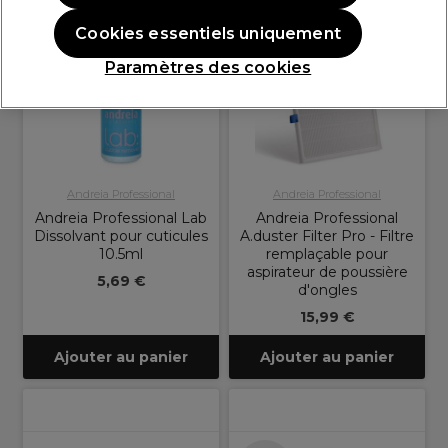
Cookies essentiels uniquement
Paramètres des cookies
Andreia Professional
Andreia Professional
Andreia Professional Lab
Andreia Professional
Dissolvant pour cuticules
A.duster Filter Pro - Filtre
10.5ml
remplaçable pour
aspirateur de poussière
5,69 €
d'ongles
15,99 €
Ajouter au panier
Ajouter au panier