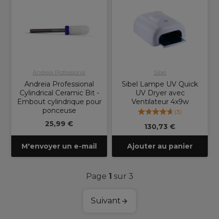
Andreia Professional
Sibel
Andreia Professional
Sibel Lampe UV Quick
Cylindrical Ceramic Bit -
UV Dryer avec
Embout cylindrique pour
Ventilateur 4x9w
ponceuse
(
3
)
25,99 €
130,73 €
M'envoyer un e-mail
Ajouter au panier
Page
1
sur 3
Suivant