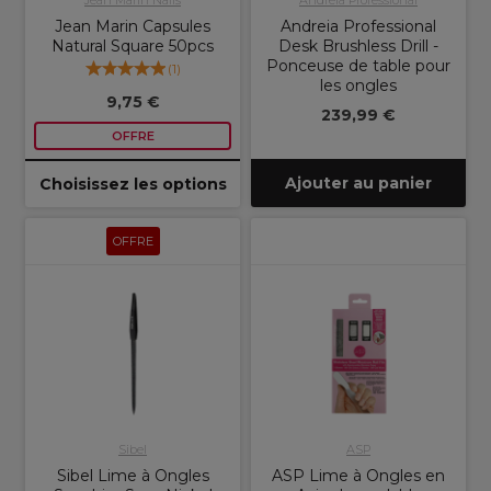
Jean Marin Nails
Andreia Professional
Jean Marin Capsules
Andreia Professional
Natural Square 50pcs
Desk Brushless Drill -
Ponceuse de table pour
(
1
)
les ongles
9,75 €
239,99 €
OFFRE
Ajouter au panier
Choisissez les options
OFFRE
Sibel
ASP
Sibel Lime à Ongles
ASP Lime à Ongles en