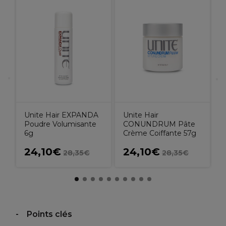
U
o
V
Unite Hair EXPANDA
Unite Hair
Poudre Volumisante
CONUNDRUM Pâte
6g
Crème Coiffante 57g
24,10€
24,10€
28,35€
28,35€
Points clés