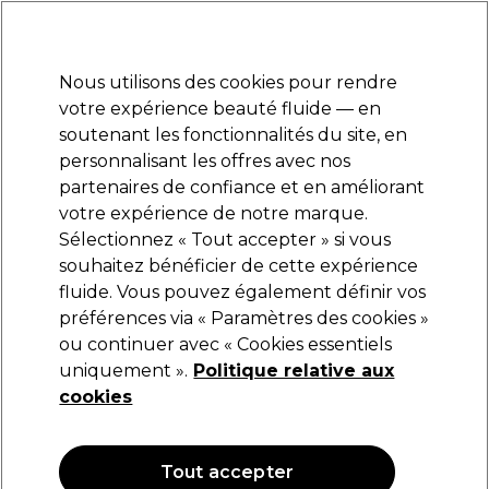
Prêt(e) à t’inscrire pour
-15 %
? Rejoins
Pro-Duo Prestige
et utilise
RET15
sur ton
premier ac
hat.
*Cond. s’appl.
Nous utilisons des cookies pour rendre
Se connecter
votre expérience beauté fluide — en
soutenant les fonctionnalités du site, en
Marques
Bons plans
Coiffure
Electro et Matériel
Equipem
personnalisant les offres avec nos
Livraison et délais
partenaires de confiance et en améliorant
lire la suite
votre expérience de notre marque.
Sélectionnez « Tout accepter » si vous
Feather
souhaitez bénéficier de cette expérience
fluide. Vous pouvez également définir vos
Feather Lames à Double Tranchant
préférences via « Paramètres des cookies »
(
1
)
ou continuer avec « Cookies essentiels
10,99 €
uniquement ».
Politique relative aux
cookies
Tout accepter