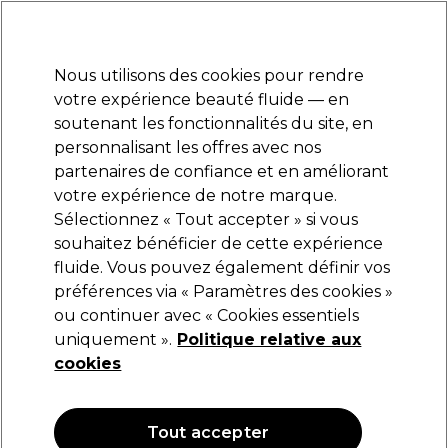
Prêt(e) à t’inscrire pour
-15 %
? Rejoins
Pro-Duo Prestige
et utilise
RET15
sur ton
premier ac
hat.
*Cond. s’appl.
Nous utilisons des cookies pour rendre
Se connecter
votre expérience beauté fluide — en
soutenant les fonctionnalités du site, en
Marques
Bons plans
Coiffure
Electro et Matériel
Equipem
personnalisant les offres avec nos
Livraison et délais
partenaires de confiance et en améliorant
lire la suite
votre expérience de notre marque.
Sélectionnez « Tout accepter » si vous
Jaguar
souhaitez bénéficier de cette expérience
fluide. Vous pouvez également définir vos
Jaguar Blade R1 10pcs
préférences via « Paramètres des cookies »
(
1
)
ou continuer avec « Cookies essentiels
4,59 €
uniquement ».
Politique relative aux
cookies
OFFRE
Tout accepter