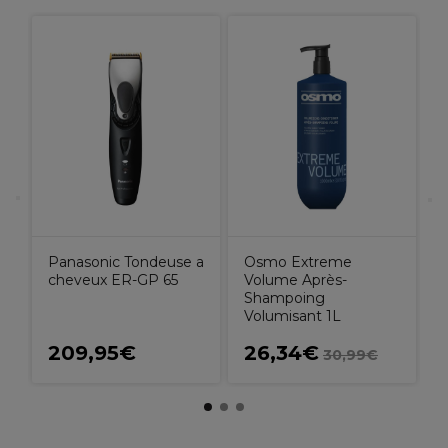
U
r
Panasonic Tondeuse a
Osmo Extreme
cheveux ER-GP 65
Volume Après-
Shampoing
Volumisant 1L
209,95€
26,34€
30,99€