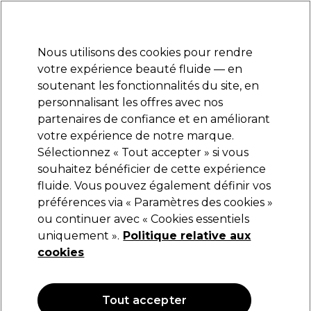
Prêt(e) à t’inscrire pour
-15 %
? Rejoins
Pro-Duo Prestige
et utilise
RET15
sur ton
premier ac
hat.
*Cond. s’appl.
Nous utilisons des cookies pour rendre
Se connecter
votre expérience beauté fluide — en
soutenant les fonctionnalités du site, en
Marques
Bons plans
Coiffure
Electro et Matériel
Equipem
personnalisant les offres avec nos
Livraison et délais
partenaires de confiance et en améliorant
lire la suite
votre expérience de notre marque.
Sélectionnez « Tout accepter » si vous
Glamtech
souhaitez bénéficier de cette expérience
fluide. Vous pouvez également définir vos
Glamtech E1 Ciseau de Coupe et d'Effilage
5.5in SE
préférences via « Paramètres des cookies »
ou continuer avec « Cookies essentiels
(
2
)
uniquement ».
Politique relative aux
41,69 €
cookies
Tout accepter