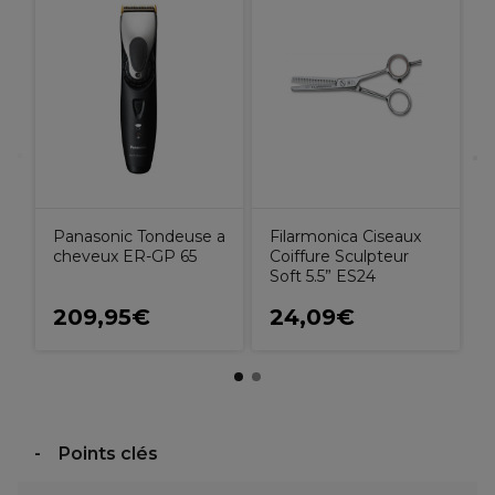
S
5
Panasonic Tondeuse a
Filarmonica Ciseaux
cheveux ER-GP 65
Coiffure Sculpteur
Soft 5.5” ES24
209,95€
24,09€
Points clés