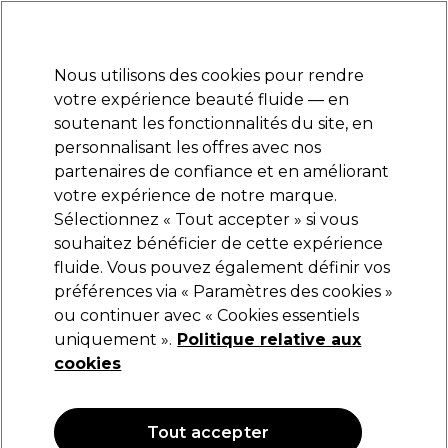
Prêt(e) à t’inscrire pour
-15 %
? Rejoins
Pro-Duo Prestige
et utilise
RET15
sur ton
premier ac
hat.
*Cond. s’appl.
Nous utilisons des cookies pour rendre
Se connecter
votre expérience beauté fluide — en
soutenant les fonctionnalités du site, en
Marques
Bons plans
Coiffure
Electro et Matériel
Equipem
personnalisant les offres avec nos
Livraison et délais
partenaires de confiance et en améliorant
lire la suite
votre expérience de notre marque.
Sélectionnez « Tout accepter » si vous
Jaguar
souhaitez bénéficier de cette expérience
fluide. Vous pouvez également définir vos
Jaguar Ciseaux à Effiler Off Whiteline Smart
39 5.5"
préférences via « Paramètres des cookies »
ou continuer avec « Cookies essentiels
(
1
)
uniquement ».
Politique relative aux
148,89 €
cookies
Tout accepter