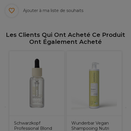
Ajouter à ma liste de souhaits
Les Clients Qui Ont Acheté Ce Produit
Ont Également Acheté
W
C
7
Schwarzkopf
Wunderbar Vegan
Professional Blond
Shampooing Nutri