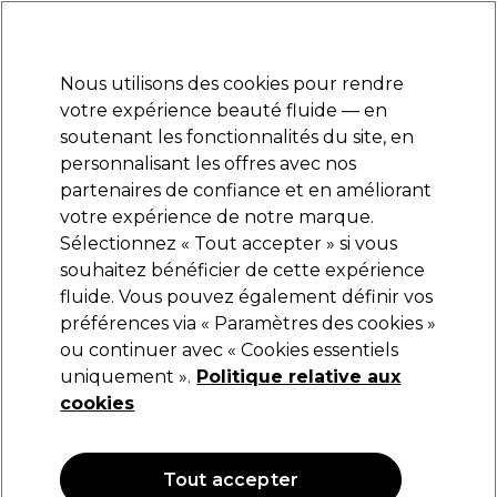
Prêt(e) à t’inscrire pour
-15 %
? Rejoins
Pro-Duo Prestige
et utilise
RET15
sur ton
premier ac
hat.
*Cond. s’appl.
Nous utilisons des cookies pour rendre
Se connecter
votre expérience beauté fluide — en
soutenant les fonctionnalités du site, en
Marques
Bons plans
Coiffure
Electro et Matériel
Equipem
personnalisant les offres avec nos
Livraison et délais
partenaires de confiance et en améliorant
lire la suite
votre expérience de notre marque.
Sélectionnez « Tout accepter » si vous
Schwarzkopf Professional
souhaitez bénéficier de cette expérience
fluide. Vous pouvez également définir vos
Schwarzkopf Professional Blond Me Bond
Repair Shampooing Nourrissant 1000ml
préférences via « Paramètres des cookies »
ou continuer avec « Cookies essentiels
(
0
)
uniquement ».
Politique relative aux
46,41 €
54,60 €
cookies
5.46 € pour 100ml
OFFRE
Tout accepter