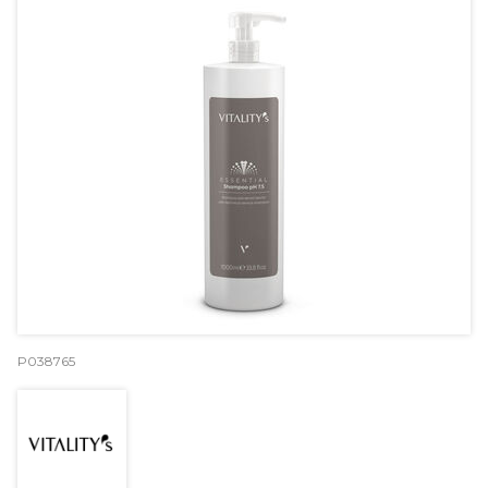
P038765