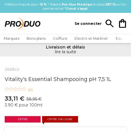
Prêt(e) à t’inscrire pour
-15 %
? Rejoins
Pro-Duo Prestige
et utilise
RET15
sur ton
premier ac
hat.
*Cond. s’appl.
Se connecter
Marques
Bons plans
Coiffure
Electro et Matériel
Equipem
Livraison et délais
lire la suite
Vitality's
Vitality's Essential Shampooing pH 7,5 1L
(
0
)
33,11 €
38,95 €
3.90 € pour 100ml
OFFRE
OFFRE EN LIGNE