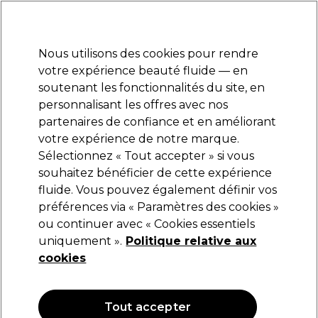
Prêt(e) à t’inscrire pour
-15 %
? Rejoins
Pro-Duo Prestige
et utilise
RET15
sur ton
premier ac
hat.
*Cond. s’appl.
Nous utilisons des cookies pour rendre
Se connecter
votre expérience beauté fluide — en
soutenant les fonctionnalités du site, en
Marques
Bons plans
Coiffure
Electro et Matériel
Equipem
personnalisant les offres avec nos
Livraison et délais
partenaires de confiance et en améliorant
lire la suite
votre expérience de notre marque.
Sélectionnez « Tout accepter » si vous
Lômé Paris
souhaitez bénéficier de cette expérience
fluide. Vous pouvez également définir vos
Lômé Paris Ultimate Shampooing Réparateur
1L
préférences via « Paramètres des cookies »
ou continuer avec « Cookies essentiels
(
0
)
uniquement ».
Politique relative aux
37,55 €
cookies
3.75 € pour 100ml
NOUVEAU
Tout accepter