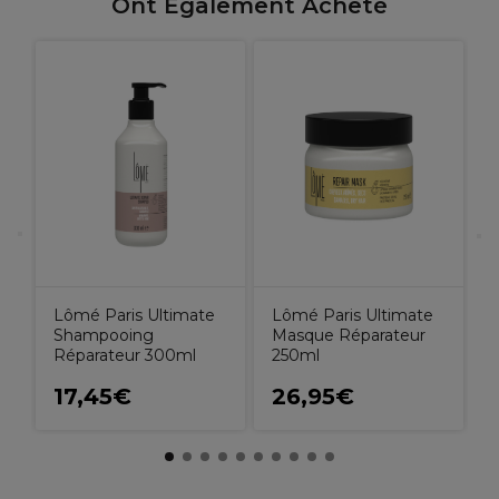
Ont Également Acheté
L
1
Lômé Paris Ultimate
Lômé Paris Ultimate
Masque Réparateur
Shampooing
250ml
Réparateur 300ml
17,45€
26,95€