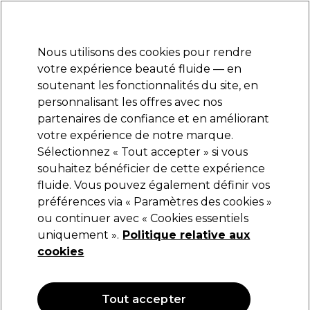
Prêt(e) à t’inscrire pour
-15 %
? Rejoins
Pro-Duo Prestige
et utilise
RET15
sur ton
premier ac
hat.
*Cond. s’appl.
Nous utilisons des cookies pour rendre
Se connecter
votre expérience beauté fluide — en
soutenant les fonctionnalités du site, en
Marques
Bons plans
Coiffure
Electro et Matériel
Equipem
personnalisant les offres avec nos
Livraison et délais
partenaires de confiance et en améliorant
lire la suite
votre expérience de notre marque.
Sélectionnez « Tout accepter » si vous
Tigi
souhaitez bénéficier de cette expérience
fluide. Vous pouvez également définir vos
Tigi Bed Head Dirty Secret Shampooing Sec
Rafraîchissant Instantané 300ml
préférences via « Paramètres des cookies »
ou continuer avec « Cookies essentiels
(
0
)
uniquement ».
Politique relative aux
17,17 €
20,20 €
cookies
6.73 € pour 100ml
OFFRE
OFFRE EN LIGNE
Tout accepter