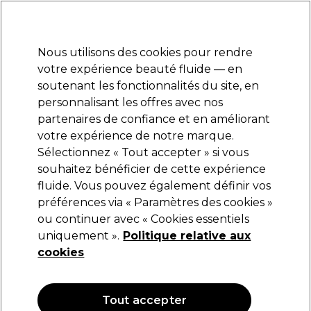
Prêt(e) à t’inscrire pour
-15 %
? Rejoins
Pro-Duo Prestige
et utilise
RET15
sur ton
premier ac
hat.
*Cond. s’appl.
Nous utilisons des cookies pour rendre
Se connecter
votre expérience beauté fluide — en
soutenant les fonctionnalités du site, en
Marques
Bons plans
Coiffure
Electro et Matériel
Equipem
personnalisant les offres avec nos
Livraison et délais
partenaires de confiance et en améliorant
lire la suite
votre expérience de notre marque.
Sélectionnez « Tout accepter » si vous
Framar
souhaitez bénéficier de cette expérience
fluide. Vous pouvez également définir vos
Framar Bols Connect & Color Framar
préférences via « Paramètres des cookies »
(
0
)
ou continuer avec « Cookies essentiels
25,39 €
uniquement ».
Politique relative aux
cookies
OFFRE
Tout accepter