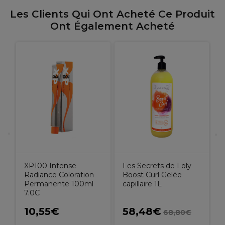
Les Clients Qui Ont Acheté Ce Produit
Ont Également Acheté
L
S
Y
C
XP100 Intense
Les Secrets de Loly
Radiance Coloration
Boost Curl Gelée
Permanente 100ml
capillaire 1L
7.0C
10,55€
58,48€
68,80€