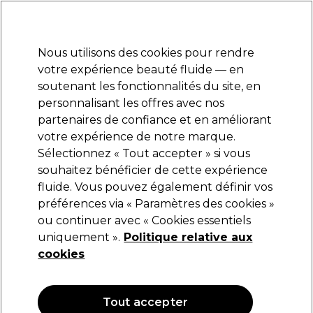
Prêt(e) à t’inscrire pour
-15 %
? Rejoins
Pro-Duo Prestige
et utilise
RET15
sur ton
premier ac
hat.
*Cond. s’appl.
Nous utilisons des cookies pour rendre
Se connecter
votre expérience beauté fluide — en
soutenant les fonctionnalités du site, en
Marques
Bons plans
Coiffure
Electro et Matériel
Equipem
personnalisant les offres avec nos
Livraison et délais
partenaires de confiance et en améliorant
lire la suite
votre expérience de notre marque.
Sélectionnez « Tout accepter » si vous
XP200
souhaitez bénéficier de cette expérience
fluide. Vous pouvez également définir vos
XP200 Natural Flair Coloration Permanente 8.1
Blond clair cendré 100ml
préférences via « Paramètres des cookies »
ou continuer avec « Cookies essentiels
(
16
)
uniquement ».
Politique relative aux
10,55 €
cookies
10.55 € pour 100ml
OFFRE
NOUVEAU
Tout accepter