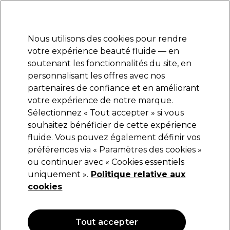
Prêt(e) à t’inscrire pour
-15 %
? Rejoins
Pro-Duo Prestige
et utilise
RET15
sur ton
premier ac
hat.
*Cond. s’appl.
Nous utilisons des cookies pour rendre
Se connecter
votre expérience beauté fluide — en
soutenant les fonctionnalités du site, en
Marques
Bons plans
Coiffure
Electro et Matériel
Equipem
personnalisant les offres avec nos
Livraison et délais
partenaires de confiance et en améliorant
lire la suite
votre expérience de notre marque.
Sélectionnez « Tout accepter » si vous
Jaguar
souhaitez bénéficier de cette expérience
fluide. Vous pouvez également définir vos
Jaguar Ciseaux Sculpteur Cl WL Pastell Plus
Lava Effi 5.5"
préférences via « Paramètres des cookies »
ou continuer avec « Cookies essentiels
(
0
)
uniquement ».
Politique relative aux
151,69 €
cookies
Tout accepter