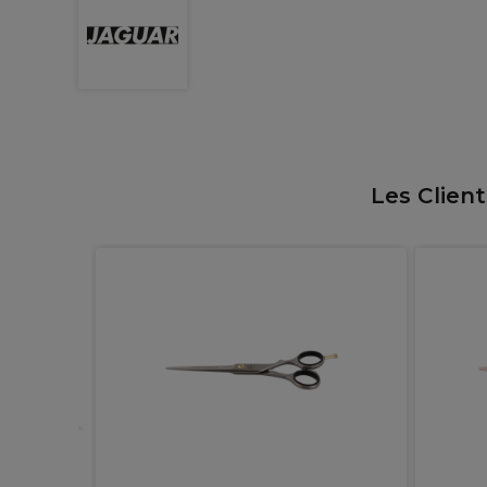
Les Clien
ssic 5.5"