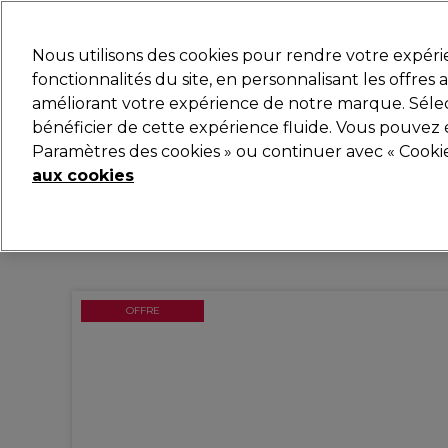
Prêt(e) à t’inscrire pou
Nous utilisons des cookies pour rendre votre expér
fonctionnalités du site, en personnalisant les offres
améliorant votre expérience de notre marque. Sélec
Marques
Bons plans
Coiffure
Electro et Matér
bénéficier de cette expérience fluide. Vous pouvez 
Paramètres des cookies » ou continuer avec « Cooki
Livraison et délais
lire la suite
aux cookies
OFFRE