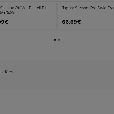
 Ciseaux Off WL Pastell Plus
Jaguar Scissors Pre Style Er
.5/4752-8
99€
66,69€
ntelées