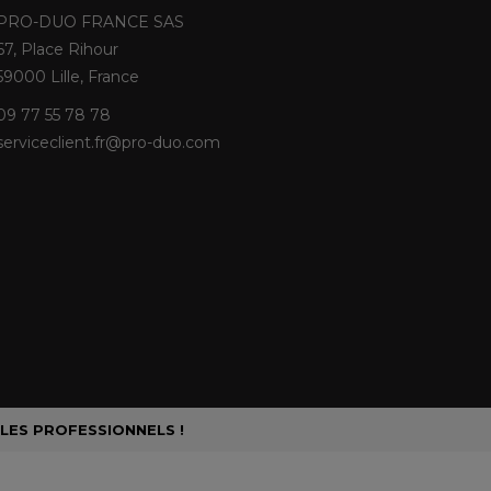
PRO-DUO FRANCE SAS
67, Place Rihour
59000 Lille, France
09 77 55 78 78
serviceclient.fr@pro-duo.com
 LES PROFESSIONNELS !