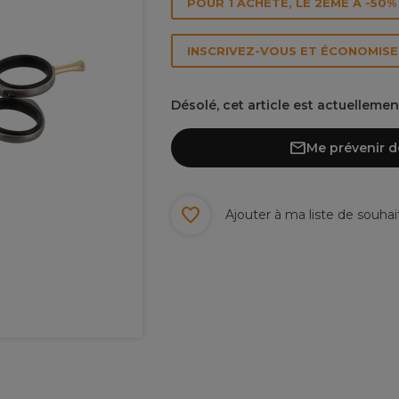
POUR 1 ACHETÉ, LE 2ÈME À -50% 
INSCRIVEZ-VOUS ET ÉCONOMISEZ
Désolé, cet article est actuelleme
Me prévenir d
Ajouter à ma liste de souhai