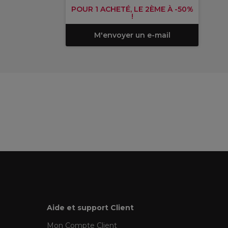
POUR 1 ACHETÉ, LE 2ÈME À -50%
!
M'envoyer un e-mail
Aide et support Client
Mon Compte Client