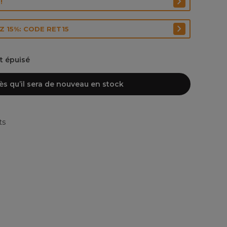
!
 15%: CODE RET15
nt épuisé
ès qu’il sera de nouveau en stock
ts