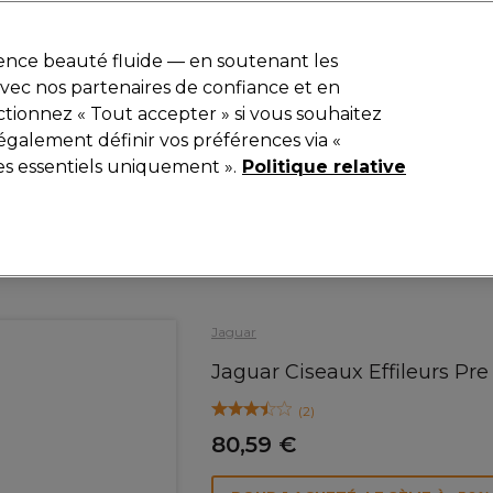
r
-15 %
? Rejoins
Pro-Duo Prestige
et utilise
RET15
sur ton premier
ience beauté fluide — en soutenant les
 avec nos partenaires de confiance et en
Rechercher
tionnez « Tout accepter » si vous souhaitez
iel
Equipement de salon
Beauté
Hommes
Inspirations
également définir vos préférences via «
es essentiels uniquement ».
Politique relative
Coiffure
Ciseaux de coiffure
Ciseaux de coupe
Jaguar
Jaguar Ciseaux Effileurs Pre
(
2
)
80,59 €