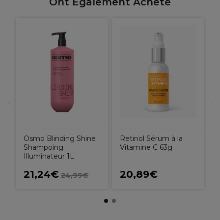
Ont Également Acheté
O
S
Osmo Blinding Shine
Retinol Sérum à la
Shampoing
Vitamine C 63g
Illuminateur 1L
21,24€
20,89€
24,99€