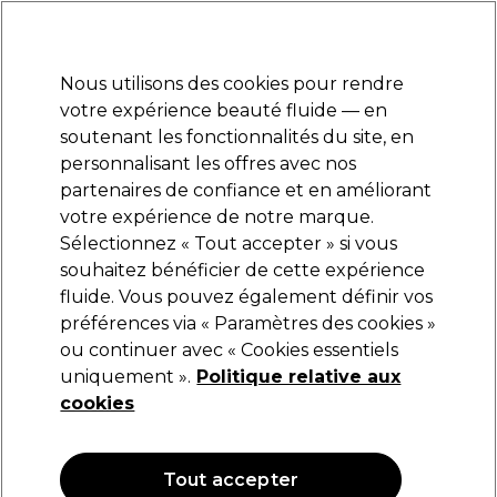
Prêt(e) à t’inscrire pour
-15 %
? Rejoins
Pro-Duo Prestige
et utilise
RET15
sur ton
premier ac
hat.
*Cond. s’appl.
Nous utilisons des cookies pour rendre
Se connecter
votre expérience beauté fluide — en
soutenant les fonctionnalités du site, en
Marques
Bons plans
Coiffure
Electro et Matériel
Equipem
personnalisant les offres avec nos
Livraison et délais
partenaires de confiance et en améliorant
lire la suite
votre expérience de notre marque.
Sélectionnez « Tout accepter » si vous
Retinol
souhaitez bénéficier de cette expérience
fluide. Vous pouvez également définir vos
Retinol Hydratant à la Vitamine C 63g
préférences via « Paramètres des cookies »
(
1
)
ou continuer avec « Cookies essentiels
20,89 €
uniquement ».
Politique relative aux
33.16 € pour 100g
cookies
OFFRE
Tout accepter