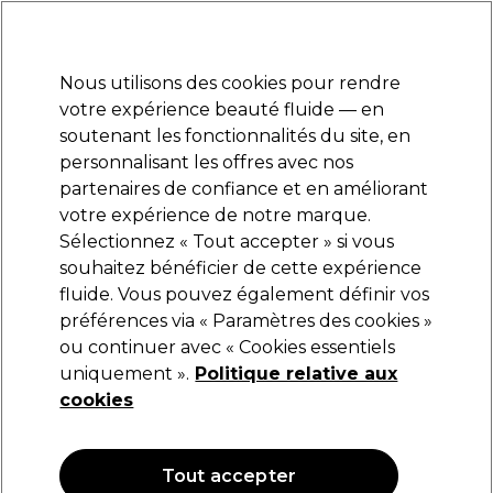
Prêt(e) à t’inscrire pour
-15 %
? Rejoins
Pro-Duo Prestige
et utilise
RET15
sur ton
premier ac
hat.
*Cond. s’appl.
Nous utilisons des cookies pour rendre
Se connecter
votre expérience beauté fluide — en
soutenant les fonctionnalités du site, en
Marques
Bons plans
Coiffure
Electro et Matériel
Equipem
personnalisant les offres avec nos
Livraison et délais
partenaires de confiance et en améliorant
lire la suite
votre expérience de notre marque.
Sélectionnez « Tout accepter » si vous
L.C.P Professionnel Paris
souhaitez bénéficier de cette expérience
fluide. Vous pouvez également définir vos
L.C.P Professionnel Paris Cocooning Crème
Gommante Douceur 200ml
préférences via « Paramètres des cookies »
ou continuer avec « Cookies essentiels
(
0
)
uniquement ».
Politique relative aux
34,40 €
cookies
17.20 € pour 100ml
Tout accepter