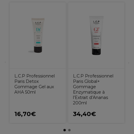
L
P
M
e
H
L.C.P Professionnel
L.C.P Professionnel
Paris Detox
Paris Global+
Gommage Gel aux
Gommage
AHA 50ml
Enzymatique à
l’Extrait d’Ananas
200ml
16,70€
34,40€