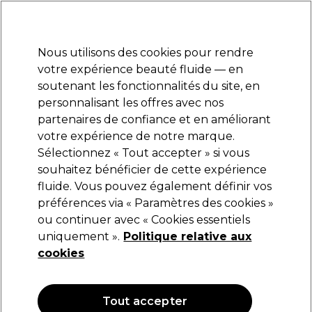
Prêt(e) à t’inscrire pour
-15 %
? Rejoins
Pro-Duo Prestige
et utilise
RET15
sur ton
premier ac
hat.
*Cond. s’appl.
Nous utilisons des cookies pour rendre
Se connecter
votre expérience beauté fluide — en
soutenant les fonctionnalités du site, en
Marques
Bons plans
Coiffure
Electro et Matériel
Equipem
personnalisant les offres avec nos
Livraison et délais
partenaires de confiance et en améliorant
lire la suite
votre expérience de notre marque.
Sélectionnez « Tout accepter » si vous
L.C.P Professionnel Paris
souhaitez bénéficier de cette expérience
fluide. Vous pouvez également définir vos
L.C.P Professionnel Paris Hyaluronic Crème de
Soin Hydratation à l’Acide Hyaluronique
préférences via « Paramètres des cookies »
200ml
ou continuer avec « Cookies essentiels
uniquement ».
Politique relative aux
(
0
)
cookies
54,10 €
27.05 € pour 100ml
Tout accepter