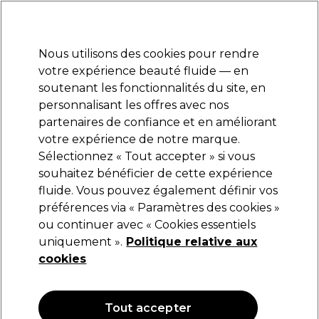
Prêt(e) à t’inscrire pour
-15 %
? Rejoins
Pro-Duo Prestige
et utilise
RET15
sur ton
premier ac
hat.
*Cond. s’appl.
Nous utilisons des cookies pour rendre
Se connecter
votre expérience beauté fluide — en
soutenant les fonctionnalités du site, en
Marques
Bons plans
Coiffure
Electro et Matériel
Equipem
personnalisant les offres avec nos
Livraison et délais
partenaires de confiance et en améliorant
lire la suite
votre expérience de notre marque.
Sélectionnez « Tout accepter » si vous
Retinol
souhaitez bénéficier de cette expérience
fluide. Vous pouvez également définir vos
Retinol Crème raffermissante pour peau
crépée 120g
préférences via « Paramètres des cookies »
ou continuer avec « Cookies essentiels
(
0
)
uniquement ».
Politique relative aux
20,89 €
cookies
OFFRE
Tout accepter