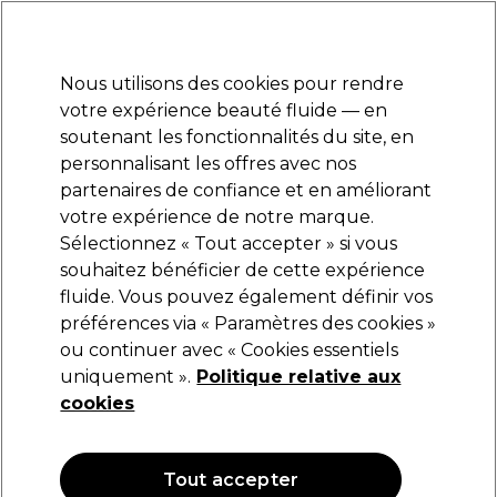
Prêt(e) à t’inscrire pour
-15 %
? Rejoins
Pro-Duo Prestige
et utilise
RET15
sur ton
premier ac
hat.
*Cond. s’appl.
Nous utilisons des cookies pour rendre
Se connecter
votre expérience beauté fluide — en
soutenant les fonctionnalités du site, en
Marques
Bons plans
Coiffure
Electro et Matériel
Equipem
personnalisant les offres avec nos
Livraison et délais
partenaires de confiance et en améliorant
lire la suite
votre expérience de notre marque.
Sélectionnez « Tout accepter » si vous
OPI
souhaitez bénéficier de cette expérience
fluide. Vous pouvez également définir vos
OPI Nail Envy Fortifiant Pour Ongles Powerful
Pink 15ml
préférences via « Paramètres des cookies »
ou continuer avec « Cookies essentiels
(
0
)
uniquement ».
Politique relative aux
22,24 €
29,65 €
cookies
197.67 € pour 100ml
OFFRE
Tout accepter