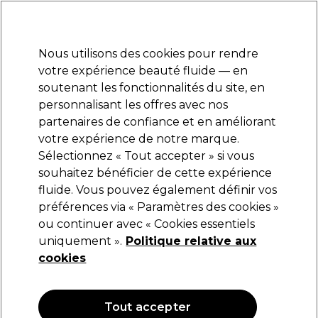
Prêt(e) à t’inscrire pour
-15 %
? Rejoins
Pro-Duo Prestige
et utilise
RET15
sur ton
premier ac
hat.
*Cond. s’appl.
Nous utilisons des cookies pour rendre
Se connecter
votre expérience beauté fluide — en
soutenant les fonctionnalités du site, en
Marques
Bons plans
Coiffure
Electro et Matériel
Equipem
personnalisant les offres avec nos
Livraison et délais
partenaires de confiance et en améliorant
lire la suite
votre expérience de notre marque.
Sélectionnez « Tout accepter » si vous
S-PRO
souhaitez bénéficier de cette expérience
fluide. Vous pouvez également définir vos
S-PRO Sac Équipement Ongles Artist Noir
préférences via « Paramètres des cookies »
(
3
)
ou continuer avec « Cookies essentiels
72,67 €
uniquement ».
145,35 €
Politique relative aux
cookies
OFFRE
Tout accepter