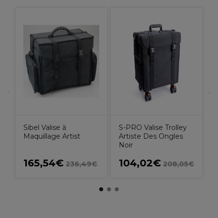
M
N
Sibel Valise à
S-PRO Valise Trolley
Maquillage Artist
Artiste Des Ongles
Noir
165,54€
104,02€
236,49€
208,05€