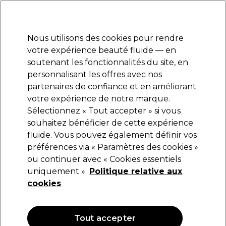
Prêt(e) à t’inscrire pour
-15 %
? Rejoins
Pro-Duo Prestige
et utilise
RET15
sur ton
premier ac
hat.
*Cond. s’appl.
Nous utilisons des cookies pour rendre
Se connecter
votre expérience beauté fluide — en
soutenant les fonctionnalités du site, en
Marques
Bons plans
Coiffure
Electro et Matériel
Equipem
personnalisant les offres avec nos
Livraison offerte dès 40€ d'achats
partenaires de confiance et en améliorant
Cliquez ici pour plus d'informations
votre expérience de notre marque.
Sélectionnez « Tout accepter » si vous
L'Oréal Professionnel
souhaitez bénéficier de cette expérience
fluide. Vous pouvez également définir vos
L'Oréal Professionnel Steampod 3.0 Lisseur et
Boucleur Vapeur
préférences via « Paramètres des cookies »
ou continuer avec « Cookies essentiels
(
33
)
uniquement ».
Politique relative aux
247,79 €
cookies
Tout accepter