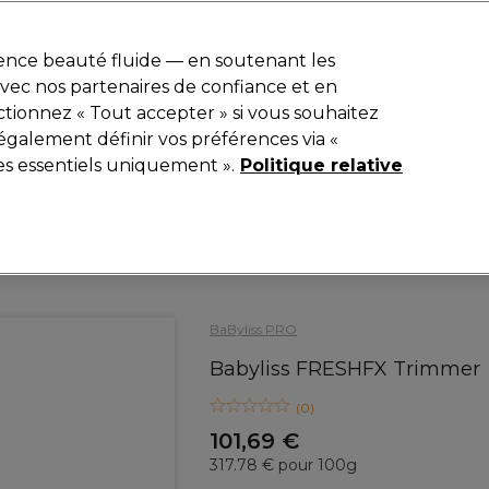
r
-15 %
? Rejoins
Pro-Duo Prestige
et utilise
RET15
sur ton premier
ience beauté fluide — en soutenant les
 avec nos partenaires de confiance et en
Rechercher
tionnez « Tout accepter » si vous souhaitez
iel
Equipement de salon
Beauté
Hommes
Inspirations
également définir vos préférences via «
es essentiels uniquement ».
Politique relative
Electro et Matériel
Tondeuses
BaByliss PRO
Babyliss FRESHFX Trimmer
(
0
)
101,69 €
317.78 € pour 100g