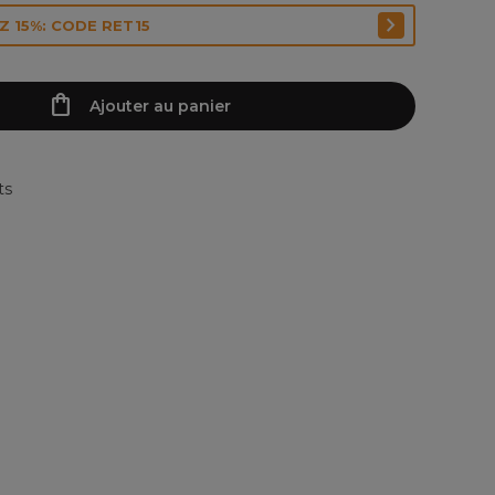
 15%: CODE RET15
Ajouter au panier
ts