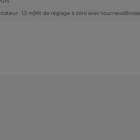
eurs
teur : 1,5 m]Kit de réglage à zéro avec tournevisBross