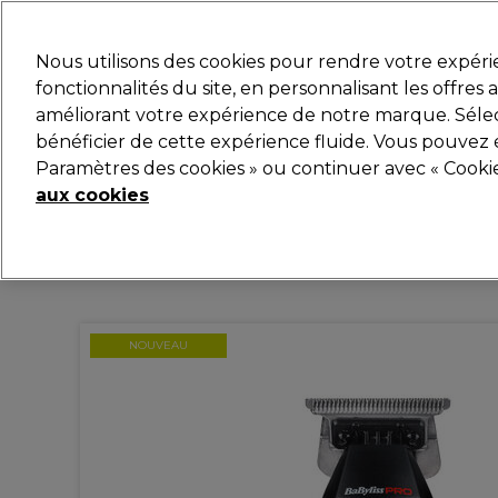
Prêt(e) à t’inscrire pou
Nous utilisons des cookies pour rendre votre expér
fonctionnalités du site, en personnalisant les offres
améliorant votre expérience de notre marque. Sélec
Marques
Bons plans
Coiffure
Electro et Matér
bénéficier de cette expérience fluide. Vous pouvez 
Paramètres des cookies » ou continuer avec « Cooki
Livraison et délais
lire la suite
aux cookies
NOUVEAU