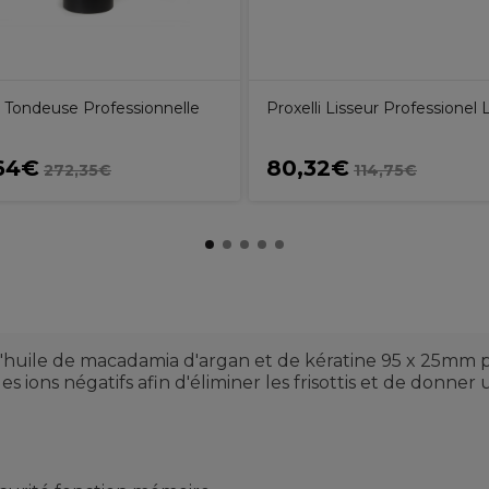
i Tondeuse Professionnelle
Proxelli Lisseur Professionel 
64€
80,32€
272,35€
114,75€
huile de macadamia d'argan et de kératine 95 x 25mm pou
 ions négatifs afin d'éliminer les frisottis et de donner un