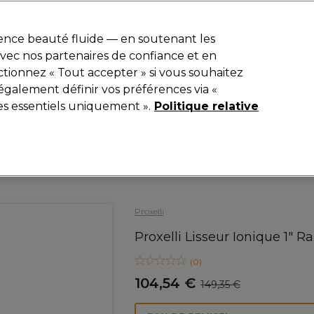
r
-15 %
? Rejoins
Pro-Duo Prestige
et utilise
RET15
sur ton premier
ience beauté fluide — en soutenant les
 avec nos partenaires de confiance et en
Rechercher
tionnez « Tout accepter » si vous souhaitez
iel
Equipement de salon
Beauté
Hommes
Inspirations
également définir vos préférences via «
es essentiels uniquement ».
Politique relative
Electro et Matériel
Lisseurs
Proxelli
Proxelli Lisseur Ionique 1" R
(
0
)
104,54 €
149,35 €