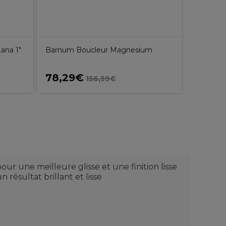
Lana 1"
Barnum Boucleur Magnesium
78,29€
110,2
156,59€
r une meilleure glisse et une finition lisse
 résultat brillant et lisse