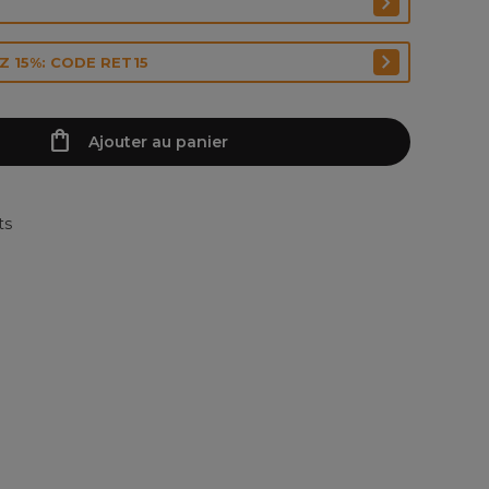
 15%: CODE RET15
Ajouter au panier
ts