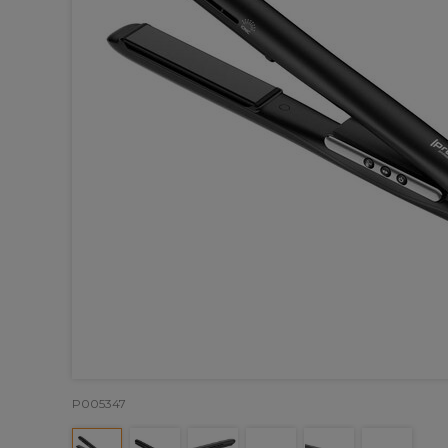
P005347