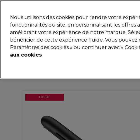
Prêt(e) à t’inscrire pou
Nous utilisons des cookies pour rendre votre expér
fonctionnalités du site, en personnalisant les offres
améliorant votre expérience de notre marque. Sélec
Marques
Bons plans
Coiffure
Electro et Matér
bénéficier de cette expérience fluide. Vous pouvez 
Paramètres des cookies » ou continuer avec « Cooki
Livraison et délais
lire la suite
aux cookies
OFFRE