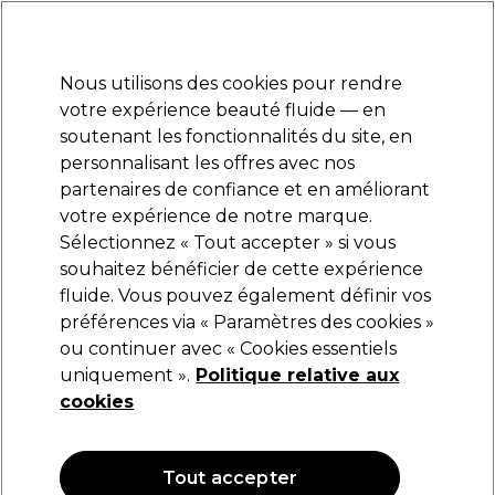
Prêt(e) à t’inscrire pour
-15 %
? Rejoins
Pro-Duo Prestige
et utilise
RET15
sur ton
premier ac
hat.
*Cond. s’appl.
Nous utilisons des cookies pour rendre
Se connecter
votre expérience beauté fluide — en
soutenant les fonctionnalités du site, en
Marques
Bons plans
Coiffure
Electro et Matériel
Equipem
personnalisant les offres avec nos
Livraison et délais
partenaires de confiance et en améliorant
lire la suite
votre expérience de notre marque.
Sélectionnez « Tout accepter » si vous
Dyson Professional
souhaitez bénéficier de cette expérience
fluide. Vous pouvez également définir vos
Dyson Professional Airwrap i.d. ™ Straight +
Wavy Céramique Patina/Topaze
préférences via « Paramètres des cookies »
ou continuer avec « Cookies essentiels
(
0
)
uniquement ».
Politique relative aux
549,00 €
cookies
Tout accepter