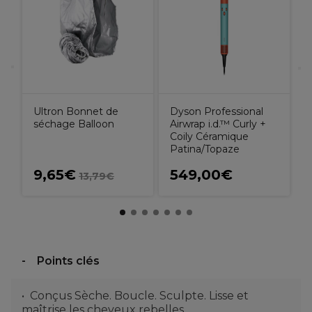
h
Ultron Bonnet de
Dyson Professional
séchage Balloon
Airwrap i.d.™ Curly +
Coily Céramique
Patina/Topaze
9,65€
549,00€
13,79€
Points clés
Conçus Sèche. Boucle. Sculpte. Lisse et
maîtrise les cheveux rebelles.