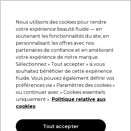
Prêt(e) à t’inscrire pour
-15 %
? Rejoins
Pro-Duo Prestige
et utilise
RET15
sur ton
premier ac
hat.
*Cond. s’appl.
Nous utilisons des cookies pour rendre
Se connecter
votre expérience beauté fluide — en
soutenant les fonctionnalités du site, en
Marques
Bons plans
Coiffure
Electro et Matériel
Equipem
personnalisant les offres avec nos
Livraison et délais
partenaires de confiance et en améliorant
lire la suite
votre expérience de notre marque.
Sélectionnez « Tout accepter » si vous
Alfaparf Milano
souhaitez bénéficier de cette expérience
fluide. Vous pouvez également définir vos
Alfaparf Milano Semi Di Lino Moisture
Nutritive Masque Nourrissant 200ml
préférences via « Paramètres des cookies »
ou continuer avec « Cookies essentiels
(
0
)
uniquement ».
Politique relative aux
19,55 €
23,00 €
cookies
11.50 € pour 100ml
OFFRE
OFFRE EN LIGNE
Tout accepter