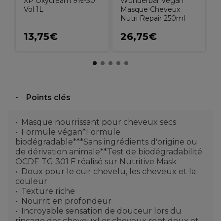
XP Oxycream 9%-30
Wunderbar Vegan
Vol 1L
Masque Cheveux
Nutri Repair 250ml
13,75€
26,75€
Points clés
Masque nourrissant pour cheveux secs
Formule végan*Formule
biodégradable***Sans ingrédients d'origine ou
de dérivation animale**Test de biodégradabilité
OCDE TG 301 F réalisé sur Nutritive Mask
Doux pour le cuir chevelu, les cheveux et la
couleur
Texture riche
Nourrit en profondeur
Incroyable sensation de douceur lors du
rinçage des cheveuxLes cheveux sont doux et