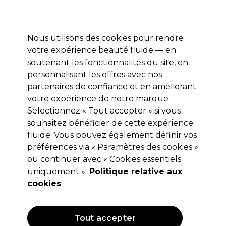
Prêt(e) à t’inscrire pour
-15 %
? Rejoins
Pro-Duo Prestige
et utilise
RET15
sur ton
premier ac
hat.
*Cond. s’appl.
Nous utilisons des cookies pour rendre
Se connecter
votre expérience beauté fluide — en
soutenant les fonctionnalités du site, en
Marques
Bons plans
Coiffure
Electro et Matériel
Equipem
personnalisant les offres avec nos
Livraison et délais
partenaires de confiance et en améliorant
lire la suite
votre expérience de notre marque.
Sélectionnez « Tout accepter » si vous
Sibel
souhaitez bénéficier de cette expérience
fluide. Vous pouvez également définir vos
Sibel Lot de 12 Bigoudis à Permanente Bi-
Color 12 pcs Gris-Bleu
préférences via « Paramètres des cookies »
ou continuer avec « Cookies essentiels
(
0
)
uniquement ».
Politique relative aux
2,79 €
cookies
OFFRE
Tout accepter