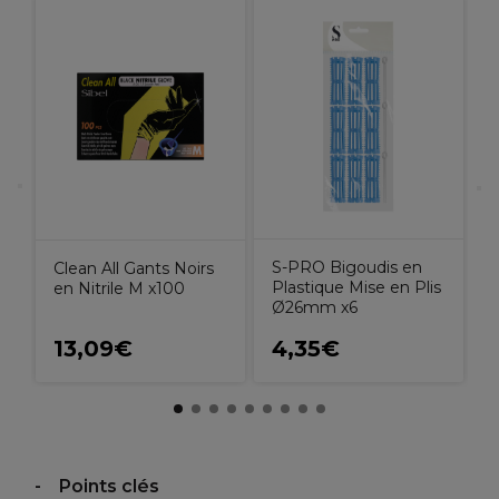
S
r
J
S-PRO Bigoudis en
Clean All Gants Noirs
Plastique Mise en Plis
en Nitrile M x100
Ø26mm x6
13,09€
4,35€
Points clés