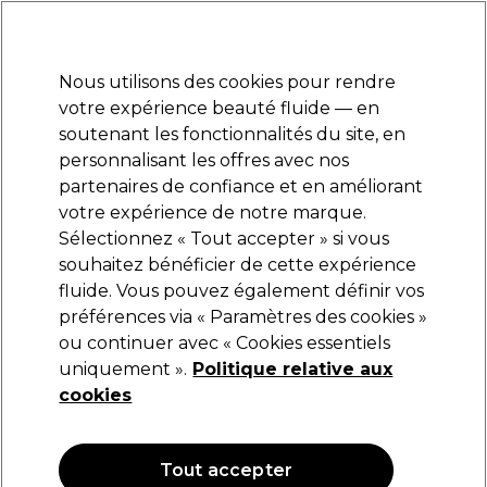
Prêt(e) à t’inscrire pour
-15 %
? Rejoins
Pro-Duo Prestige
et utilise
RET15
sur ton
premier ac
hat.
*Cond. s’appl.
Nous utilisons des cookies pour rendre
Se connecter
votre expérience beauté fluide — en
soutenant les fonctionnalités du site, en
Marques
Bons plans
Coiffure
Electro et Matériel
Equipem
personnalisant les offres avec nos
Livraison et délais
partenaires de confiance et en améliorant
lire la suite
votre expérience de notre marque.
Sélectionnez « Tout accepter » si vous
S-PRO
souhaitez bénéficier de cette expérience
fluide. Vous pouvez également définir vos
S-PRO Bigoudis en Plastique Mise en Plis
Ø26mm x6
préférences via « Paramètres des cookies »
ou continuer avec « Cookies essentiels
(
1
)
uniquement ».
Politique relative aux
4,35 €
cookies
OFFRE
Tout accepter