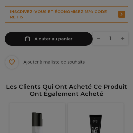
INSCRIVEZ-VOUS ET ÉCONOMISEZ 15%: CODE
RET15
Ajouter au panier
Ajouter à ma liste de souhaits
Les Clients Qui Ont Acheté Ce Produit
Ont Également Acheté
W