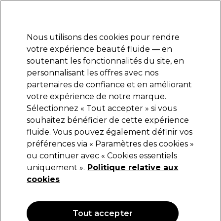
Prêt(e) à t’inscrire pour
-15 %
? Rejoins
Pro-Duo Prestige
et utilise
RET15
sur ton
premier ac
hat.
*Cond. s’appl.
Nous utilisons des cookies pour rendre
Se connecter
votre expérience beauté fluide — en
soutenant les fonctionnalités du site, en
Marques
Bons plans
Coiffure
Electro et Matériel
Equipem
personnalisant les offres avec nos
Livraison et délais
partenaires de confiance et en améliorant
lire la suite
votre expérience de notre marque.
Sélectionnez « Tout accepter » si vous
Lômé Paris
souhaitez bénéficier de cette expérience
fluide. Vous pouvez également définir vos
Lômé Paris Define Pâte Web Forte 3 100ml
préférences via « Paramètres des cookies »
(
0
)
ou continuer avec « Cookies essentiels
16,25 €
uniquement ».
Politique relative aux
16.25 € pour 100ml
cookies
Tout accepter