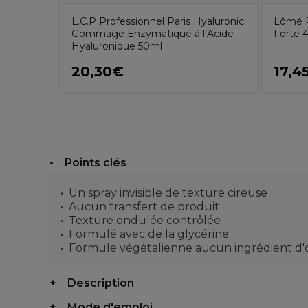
L.C.P Professionnel Paris Hyaluronic
Lômé P
Gommage Enzymatique à l’Acide
Forte 
Hyaluronique 50ml
20,30€
17,4
Points clés
Un spray invisible de texture cireuse
Aucun transfert de produit
Texture ondulée contrôlée
Formulé avec de la glycérine
Formule végétalienne aucun ingrédient d'o
Description
Mode d'emploi