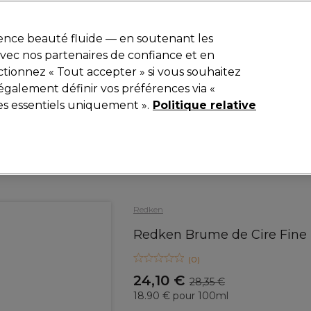
r
-15 %
? Rejoins
Pro-Duo Prestige
et utilise
RET15
sur ton premier
ience beauté fluide — en soutenant les
 avec nos partenaires de confiance et en
Rechercher
tionnez « Tout accepter » si vous souhaitez
iel
Equipement de salon
Beauté
Hommes
Inspirations
également définir vos préférences via «
es essentiels uniquement ».
Politique relative
Coiffure
Produits coiffants
Cires, pâtes et argiles coiffantes
Redken
Redken Brume de Cire Fine 
(
0
)
24,10 €
28,35 €
18.90 € pour 100ml