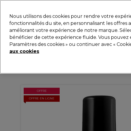
Prêt(e) à t’inscrire pou
Nous utilisons des cookies pour rendre votre expér
fonctionnalités du site, en personnalisant les offres
améliorant votre expérience de notre marque. Sélec
Marques
Bons plans
Coiffure
Electro et Matér
bénéficier de cette expérience fluide. Vous pouvez 
Paramètres des cookies » ou continuer avec « Cooki
Livraison et délais
lire la suite
aux cookies
OFFRE
OFFRE EN LIGNE