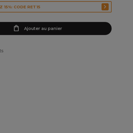
 15%: CODE RET15
Ajouter au panier
ts