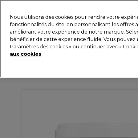
Prêt(e) à t’inscrire pou
Nous utilisons des cookies pour rendre votre expér
fonctionnalités du site, en personnalisant les offres
améliorant votre expérience de notre marque. Sélec
Marques
Bons plans
Coiffure
Electro et Matér
bénéficier de cette expérience fluide. Vous pouvez 
Paramètres des cookies » ou continuer avec « Cooki
Livraison et délais
lire la suite
aux cookies