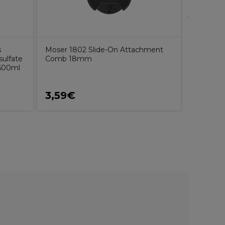
s
Moser 1802 Slide-On Attachment
Alfaparf 
ulfate
Comb 18mm
Après-Sh
 500ml
3,59€
34,25