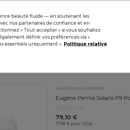
r
-15 %
? Rejoins
Pro-Duo Prestige
et utilise
RET15
sur ton premier
ience beauté fluide — en soutenant les
 avec nos partenaires de confiance et en
Rechercher
tionnez « Tout accepter » si vous souhaitez
iel
Equipement de salon
Beauté
Hommes
Inspirations
également définir vos préférences via «
es essentiels uniquement ».
Politique relative
Coiffure
Couleur de Cheveux
Décoloration des cheveux
Eugène Perma Professionnel
Eugène Perma Solaris P9 Po
(
0
)
79,10 €
17.58 € pour 100g