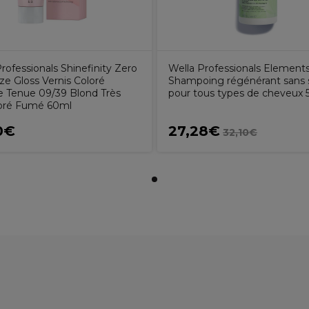
rofessionals Shinefinity Zero
Wella Professionals Element
aze Gloss Vernis Coloré
Shampoing régénérant sans s
 Tenue 09/39 Blond Très
pour tous types de cheveux
Doré Fumé 60ml
0€
27,28€
32,10€