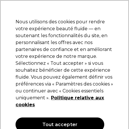
Prêt(e) à t’inscrire pour
-15 %
? Rejoins
Pro-Duo Prestige
et utilise
RET15
sur ton
premier ac
hat.
*Cond. s’appl.
Nous utilisons des cookies pour rendre
Se connecter
votre expérience beauté fluide — en
soutenant les fonctionnalités du site, en
Marques
Bons plans
Coiffure
Electro et Matériel
Equipem
personnalisant les offres avec nos
Livraison et délais
partenaires de confiance et en améliorant
lire la suite
votre expérience de notre marque.
Sélectionnez « Tout accepter » si vous
Aromatruth
souhaitez bénéficier de cette expérience
fluide. Vous pouvez également définir vos
Aromatruth Huile Essentielle Lavande 10ml
préférences via « Paramètres des cookies »
(
0
)
ou continuer avec « Cookies essentiels
8,29 €
uniquement ».
Politique relative aux
cookies
EXCLUSIF
Tout accepter