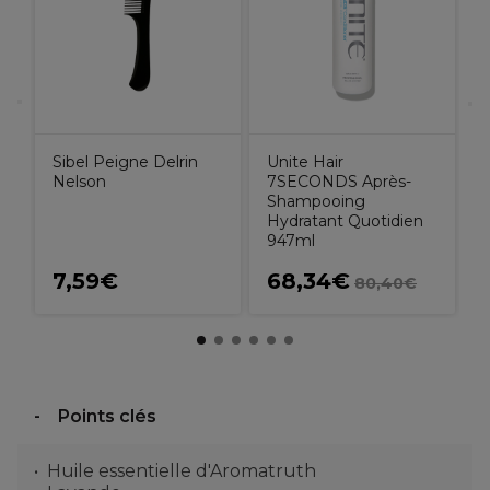
r
r
Sibel Peigne Delrin
Unite Hair
Nelson
7SECONDS Après-
Shampooing
Hydratant Quotidien
947ml
7,59€
68,34€
80,40€
Points clés
Huile essentielle d'Aromatruth