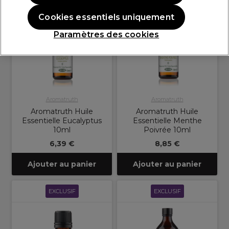
EXCLUSIF
EXCLUSIF
Cookies essentiels uniquement
Paramètres des cookies
Aromatruth
Aromatruth
Aromatruth Huile
Aromatruth Huile
Essentielle Eucalyptus
Essentielle Menthe
10ml
Poivrée 10ml
6,39 €
8,85 €
Ajouter au panier
Ajouter au panier
EXCLUSIF
EXCLUSIF