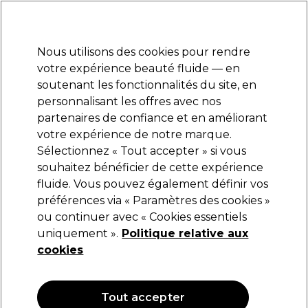
Prêt(e) à t’inscrire pour
-15 %
? Rejoins
Pro-Duo Prestige
et utilise
RET15
sur ton
premier ac
hat.
*Cond. s’appl.
Nous utilisons des cookies pour rendre
Se connecter
votre expérience beauté fluide — en
soutenant les fonctionnalités du site, en
Marques
Bons plans
Coiffure
Electro et Matériel
Equipem
personnalisant les offres avec nos
Livraison et délais
partenaires de confiance et en améliorant
lire la suite
votre expérience de notre marque.
Aromatruth
Marques
Sélectionnez « Tout accepter » si vous
souhaitez bénéficier de cette expérience
Aromatruth
fluide. Vous pouvez également définir vos
préférences via « Paramètres des cookies »
ou continuer avec « Cookies essentiels
uniquement ».
Politique relative aux
Filters
cookies
Trier par:
Pertinence
Tout accepter