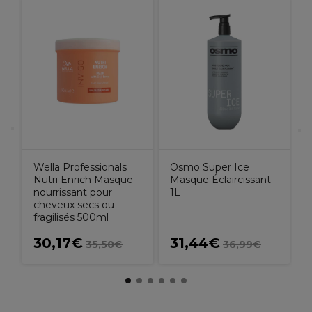
W
S
P
Wella Professionals
Osmo Super Ice
Nutri Enrich Masque
Masque Éclaircissant
nourrissant pour
1L
cheveux secs ou
fragilisés 500ml
30,17€
31,44€
35,50€
36,99€