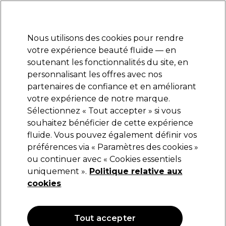
Prêt(e) à t’inscrire pour
-15 %
? Rejoins
Pro-Duo Prestige
et utilise
RET15
sur ton
premier ac
hat.
*Cond. s’appl.
Nous utilisons des cookies pour rendre
Se connecter
votre expérience beauté fluide — en
soutenant les fonctionnalités du site, en
Marques
Bons plans
Coiffure
Electro et Matériel
Equipem
personnalisant les offres avec nos
Livraison et délais
partenaires de confiance et en améliorant
lire la suite
votre expérience de notre marque.
Sélectionnez « Tout accepter » si vous
Jean Marin Make-Up
souhaitez bénéficier de cette expérience
fluide. Vous pouvez également définir vos
Jean Marin Pinceau Peigne sourcil
préférences via « Paramètres des cookies »
(
0
)
ou continuer avec « Cookies essentiels
7,45 €
uniquement ».
Politique relative aux
cookies
OFFRE
Tout accepter