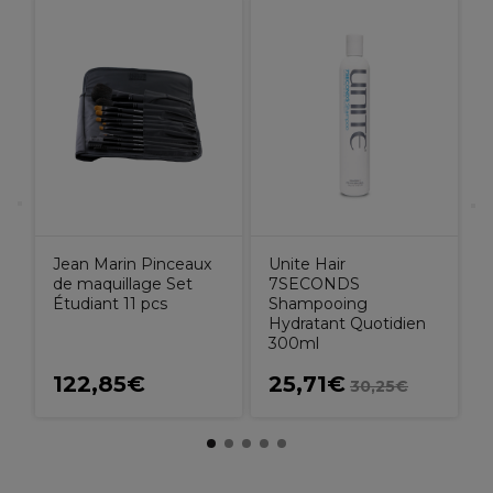
J
F
Jean Marin Pinceaux
Unite Hair
de maquillage Set
7SECONDS
Étudiant 11 pcs
Shampooing
Hydratant Quotidien
300ml
122,85€
25,71€
30,25€