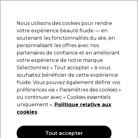
Prêt(e) à t’inscrire pour
-15 %
? Rejoins
Pro-Duo Prestige
et utilise
RET15
sur ton
premier ac
hat.
*Cond. s’appl.
Nous utilisons des cookies pour rendre
Se connecter
votre expérience beauté fluide — en
soutenant les fonctionnalités du site, en
Marques
Bons plans
Coiffure
Electro et Matériel
Equipem
personnalisant les offres avec nos
Livraison et délais
partenaires de confiance et en améliorant
lire la suite
votre expérience de notre marque.
Sélectionnez « Tout accepter » si vous
Jean Marin Make-Up
souhaitez bénéficier de cette expérience
fluide. Vous pouvez également définir vos
Jean Marin Pinceau Masque Corps 50mm
préférences via « Paramètres des cookies »
(
0
)
ou continuer avec « Cookies essentiels
16,55 €
uniquement ».
Politique relative aux
cookies
OFFRE
Tout accepter