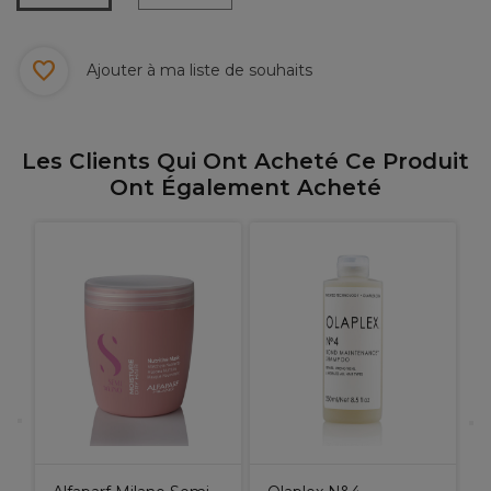
Ajouter à ma liste de souhaits
Les Clients Qui Ont Acheté Ce Produit
Ont Également Acheté
A
D
N
R