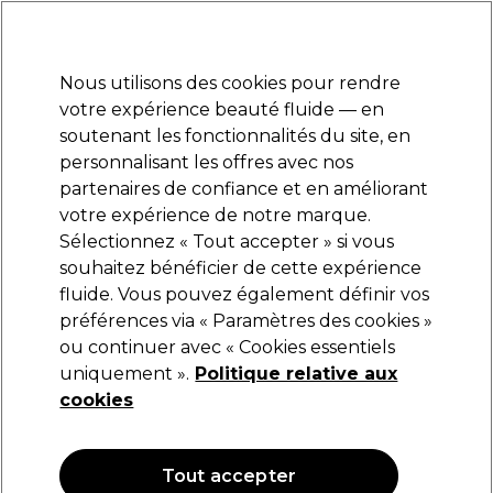
Prêt(e) à t’inscrire pour
-15 %
? Rejoins
Pro-Duo Prestige
et utilise
RET15
sur ton
premier ac
hat.
*Cond. s’appl.
Nous utilisons des cookies pour rendre
Se connecter
votre expérience beauté fluide — en
soutenant les fonctionnalités du site, en
Marques
Bons plans
Coiffure
Electro et Matériel
Equipem
personnalisant les offres avec nos
Livraison et délais
partenaires de confiance et en améliorant
lire la suite
votre expérience de notre marque.
Sélectionnez « Tout accepter » si vous
Alfaparf Milano
souhaitez bénéficier de cette expérience
fluide. Vous pouvez également définir vos
Alfaparf Milano Semi Di Lino Moisture
Nutritive Shampooing Délicat Nourrissant 1L
préférences via « Paramètres des cookies »
ou continuer avec « Cookies essentiels
(
0
)
uniquement ».
Politique relative aux
33,62 €
39,55 €
cookies
3.96 € pour 100ml
OFFRE
OFFRE EN LIGNE
Tout accepter