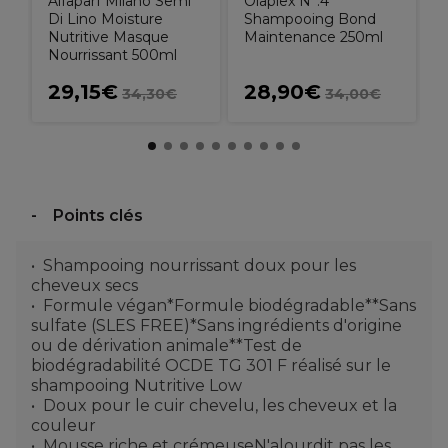
Alfaparf Milano Semi
Olaplex N°.4
Di Lino Moisture
Shampooing Bond
Nutritive Masque
Maintenance 250ml
Nourrissant 500ml
29,15€
28,90€
34,30€
34,00€
Points clés
Shampooing nourrissant doux pour les
cheveux secs
Formule végan*Formule biodégradable**Sans
sulfate (SLES FREE)*Sans ingrédients d'origine
ou de dérivation animale**Test de
biodégradabilité OCDE TG 301 F réalisé sur le
shampooing Nutritive Low
Doux pour le cuir chevelu, les cheveux et la
couleur
Mousse riche et crémeuseN'alourdit pas les