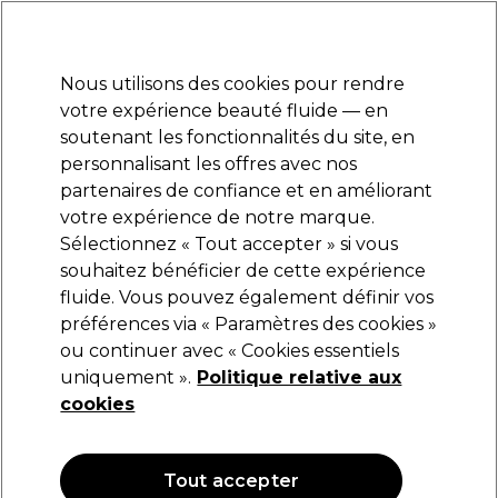
Prêt(e) à t’inscrire pour
-15 %
? Rejoins
Pro-Duo Prestige
et utilise
RET15
sur ton
premier ac
hat.
*Cond. s’appl.
Nous utilisons des cookies pour rendre
Se connecter
votre expérience beauté fluide — en
soutenant les fonctionnalités du site, en
Marques
Bons plans
Coiffure
Electro et Matériel
Equipem
personnalisant les offres avec nos
Livraison et délais
partenaires de confiance et en améliorant
lire la suite
votre expérience de notre marque.
Fixopli
Marques
Sélectionnez « Tout accepter » si vous
souhaitez bénéficier de cette expérience
Fixopli
fluide. Vous pouvez également définir vos
préférences via « Paramètres des cookies »
ou continuer avec « Cookies essentiels
uniquement ».
Politique relative aux
Filters
cookies
Trier par:
Pertinence
Tout accepter