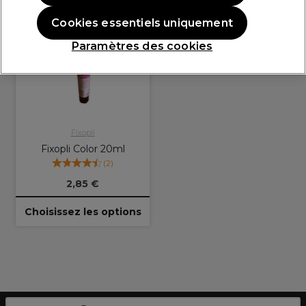
Cookies essentiels uniquement
Plus
d'options
Paramètres des cookies
disponibles
Fixopli
Fixopli Color 20ml
(
2
)
2,85 €
Choisissez les options