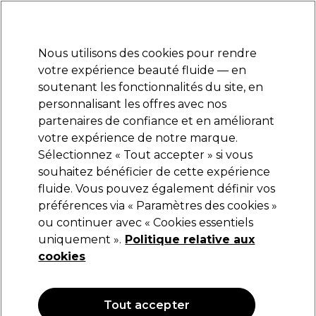
Prêt(e) à t’inscrire pour
-15 %
? Rejoins
Pro-Duo Prestige
et utilise
RET15
sur ton
premier ac
hat.
*Cond. s’appl.
Nous utilisons des cookies pour rendre
Se connecter
votre expérience beauté fluide — en
soutenant les fonctionnalités du site, en
Marques
Bons plans
Coiffure
Electro et Matériel
Equipem
personnalisant les offres avec nos
Livraison et délais
partenaires de confiance et en améliorant
lire la suite
votre expérience de notre marque.
Sélectionnez « Tout accepter » si vous
BaByliss PRO
souhaitez bénéficier de cette expérience
fluide. Vous pouvez également définir vos
BaByliss PRO Tête de Coupe 45mm FX825E
préférences via « Paramètres des cookies »
(
0
)
ou continuer avec « Cookies essentiels
53,29 €
uniquement ».
Politique relative aux
cookies
Tout accepter