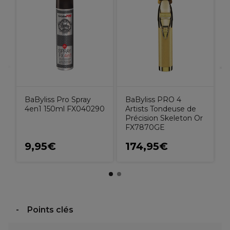
P
T
BaByliss Pro Spray
BaByliss PRO 4
4en1 150ml FX040290
Artists Tondeuse de
Précision Skeleton Or
FX7870GE
9,95€
174,95€
Points clés